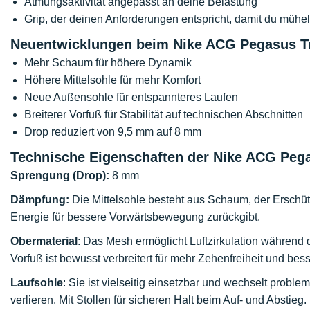
Atmungsaktivität angepasst an deine Belastung
Grip, der deinen Anforderungen entspricht, damit du mühe
Neuentwicklungen beim Nike ACG Pegasus Trai
Mehr Schaum für höhere Dynamik
Höhere Mittelsohle für mehr Komfort
Neue Außensohle für entspannteres Laufen
Breiterer Vorfuß für Stabilität auf technischen Abschnitten
Drop reduziert von 9,5 mm auf 8 mm
Technische Eigenschaften der Nike ACG Pega
Sprengung (Drop):
8 mm
Dämpfung:
Die Mittelsohle besteht aus Schaum, der Erschütt
Energie für bessere Vorwärtsbewegung zurückgibt.
Obermaterial
: Das Mesh ermöglicht Luftzirkulation während
Vorfuß ist bewusst verbreitert für mehr Zehenfreiheit und bess
Laufsohle
: Sie ist vielseitig einsetzbar und wechselt proble
verlieren. Mit Stollen für sicheren Halt beim Auf- und Abstieg.