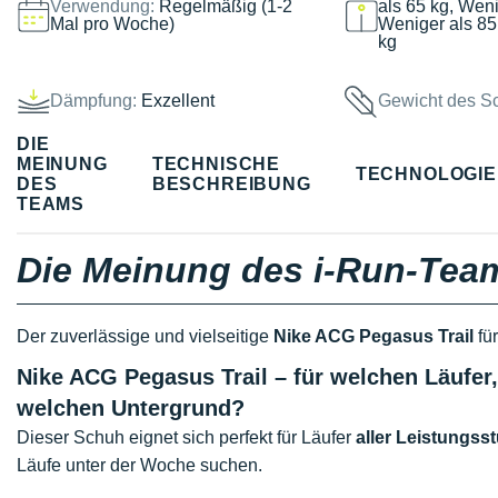
Verwendung:
Regelmäßig (1-2
als 65 kg, Weni
Mal pro Woche)
Weniger als 85
kg
Dämpfung:
Exzellent
Gewicht des S
DIE
MEINUNG
TECHNISCHE
TECHNOLOGI
DES
BESCHREIBUNG
TEAMS
Die Meinung des i-Run-Tea
Der zuverlässige und vielseitige
Nike ACG Pegasus Trail
für
Nike ACG Pegasus Trail – für welchen Läufe
welchen Untergrund?
Dieser Schuh eignet sich perfekt für Läufer
aller Leistungsst
Läufe unter der Woche suchen.