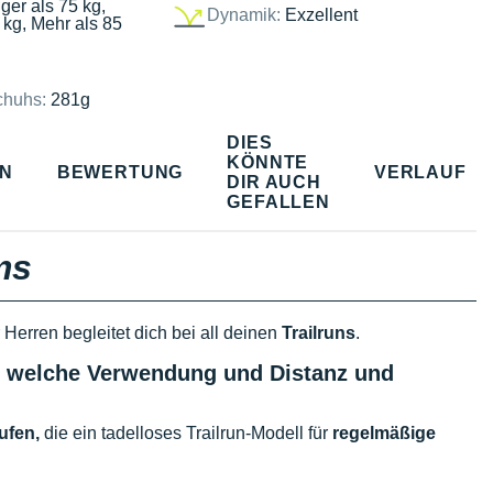
ger als 75 kg,
Dynamik:
Exzellent
 kg, Mehr als 85
chuhs:
281g
DIES
KÖNNTE
EN
BEWERTUNG
VERLAUF
DIR AUCH
GEFALLEN
ms
 Herren begleitet dich bei all deinen
Trailruns
.
r, welche Verwendung und Distanz und
ufen,
die ein tadelloses Trailrun-Modell für
regelmäßige