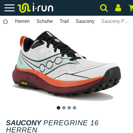
Herren
Schuhe
Trail
Saucony
Saucony Peregrine 16 Herren
1
2
3
4
SAUCONY
PEREGRINE 16
HERREN