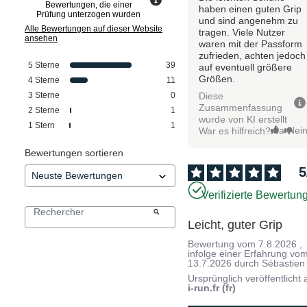
Bewertungen, die einer
haben einen guten Grip
Prüfung unterzogen wurden
und sind angenehm zu
Alle Bewertungen auf dieser Website
tragen. Viele Nutzer
ansehen
waren mit der Passform
zufrieden, achten jedoch
5
Sterne
39
auf eventuell größere
Größen.
4
Sterne
11
Diese
3
Sterne
0
Zusammenfassung
2
Sterne
1
wurde von KI erstellt
1
Stern
1
Ja
Nei
War es hilfreich?
Bewertungen sortieren
5
Verifizierte Bewertun
Leicht, guter Grip
Bewertung vom
7.8.2026
,
infolge einer Erfahrung vo
13.7.2026
durch
Sébastien
Ursprünglich veröffentlicht 
i-run.fr (fr)