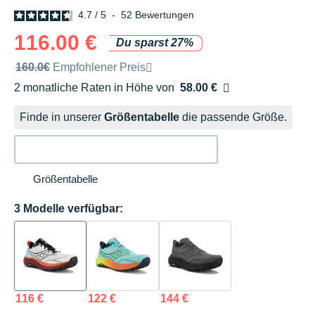
4.7
/
5
-
52
Bewertungen
116.00 €
Du sparst 27%
Unverbindliche Preisempfehlung der Marke
160.0€
Empfohlener Preis
2 monatliche Raten in Höhe von
58.00 €
Ohne Zusatzkosten
Finde in unserer
Größentabelle
die passende Größe.
Größentabelle
3 Modelle verfügbar:
116 €
122 €
144 €