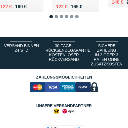
Au lieu
Vendu 
140 €
Au lieu de 160 €
Vendu 122 €
Au lieu de 165 €
Vendu 122 €
122 €
160 €
122 €
165 €
1
2
3
4
5
6
VERSAND BINNEN
30-TAGE-
SICHERE
24 STD
RÜCKSENDEGARANTIE
ZAHLUNG
KOSTENLOSER
IN 2 ODER 3
RÜCKVERSAND
RATEN OHNE
ZUSATZKOSTEN
ZAHLUNGSMÖGLICHKEITEN
UNSERE VERSANDPARTNER