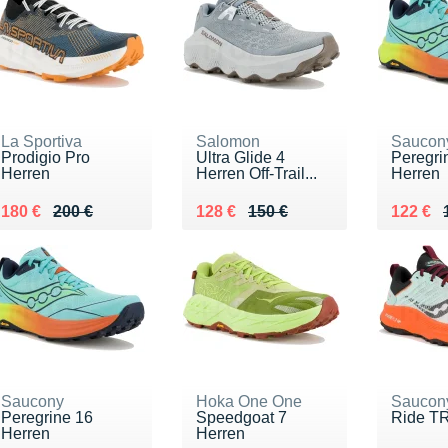
La Sportiva
Salomon
Saucon
Prodigio Pro
Ultra Glide 4
Peregri
Herren
Herren Off-Trail...
Herren
Au lieu de 200 €
Vendu 180 €
Au lieu de 150 €
Vendu 128 €
Au lieu
Vendu 
180 €
200 €
128 €
150 €
122 €
Saucony
Hoka One One
Saucon
Peregrine 16
Speedgoat 7
Ride TR
Herren
Herren