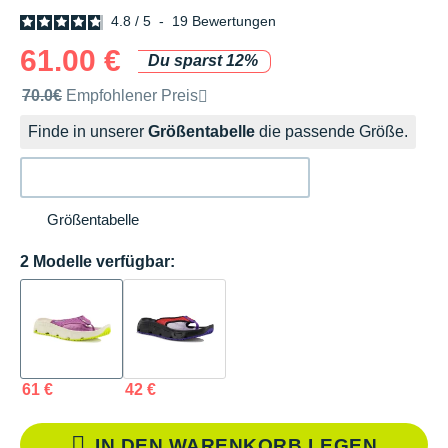
4.8
/
5
-
19
Bewertungen
61.00 €
Du sparst 12%
Unverbindliche Preisempfehlung der Marke
70.0€
Empfohlener Preis
Finde in unserer
Größentabelle
die passende Größe.
Größentabelle
2 Modelle verfügbar:
61 €
42 €
IN DEN WARENKORB LEGEN