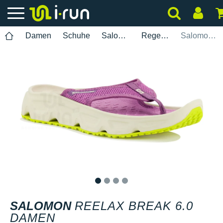
Damen
Schuhe
Salomon
Regeneration
Salomon Reelax Break 6.0 Damen
1
2
3
4
SALOMON
REELAX BREAK 6.0
DAMEN