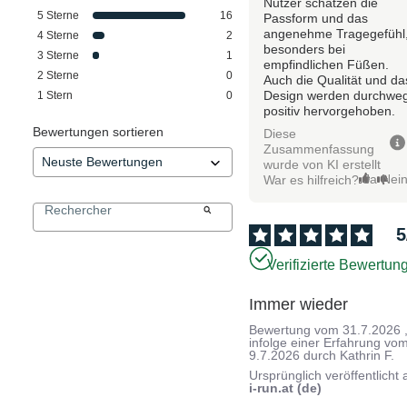
Nutzer schätzen die
5
Sterne
16
Passform und das
angenehme Tragegefühl
4
Sterne
2
besonders bei
3
Sterne
1
empfindlichen Füßen.
2
Sterne
0
Auch die Qualität und da
Design werden durchwe
1
Stern
0
positiv hervorgehoben.
Bewertungen sortieren
Diese
Zusammenfassung
wurde von KI erstellt
Ja
Nei
War es hilfreich?
5
Verifizierte Bewertun
Immer wieder
Bewertung vom
31.7.2026
infolge einer Erfahrung vo
9.7.2026
durch
Kathrin F.
Ursprünglich veröffentlicht 
i-run.at (de)