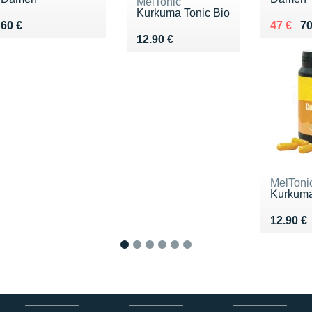
MelTonic
Kurkuma Tonic Bio
Vendu 60 €
Au lieu 
Vendu 4
60 €
47 €
70
Vendu 12.90 €
12.90 €
MelToni
Kurkuma
Vendu 1
12.90 €
1
2
3
4
5
6