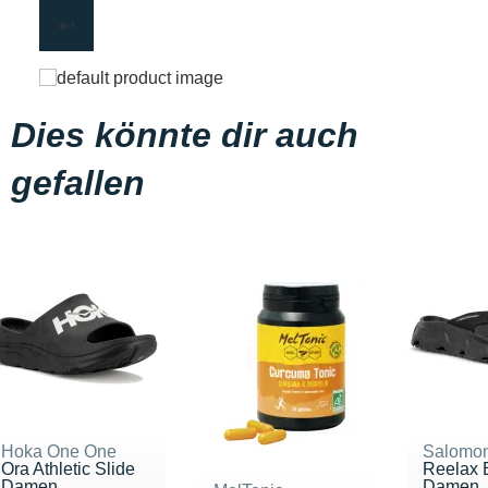
Dies könnte dir auch
gefallen
Hoka One One
Salomo
Ora Athletic Slide
Reelax 
Damen
Damen