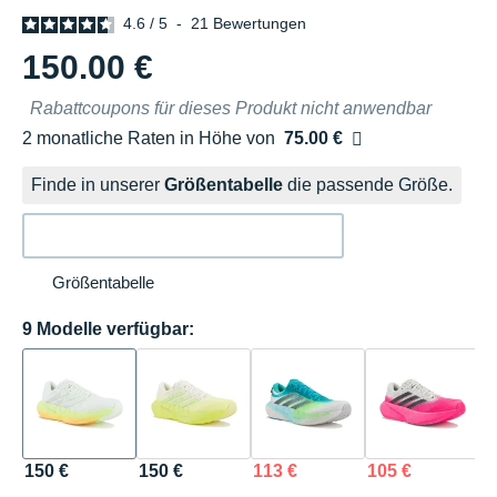
4.6
/
5
-
21
Bewertungen
150.00 €
Rabattcoupons für dieses Produkt nicht anwendbar
2 monatliche Raten in Höhe von
75.00 €
Ohne Zusatzkosten
Finde in unserer
Größentabelle
die passende Größe.
Größentabelle
9 Modelle verfügbar:
150 €
150 €
113 €
105 €
1