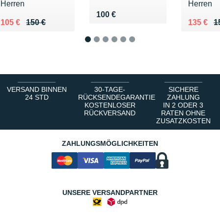
Herren
Herren
Vendu 100 €
100 €
Au lieu de 150 €
Vendu 105 €
Au lieu 
Vendu 1
105 €
150 €
135 €
1
1
2
3
4
5
6
VERSAND BINNEN
30-TAGE-
SICHERE
24 STD
RÜCKSENDEGARANTIE
ZAHLUNG
KOSTENLOSER
IN 2 ODER 3
RÜCKVERSAND
RATEN OHNE
ZUSATZKOSTEN
ZAHLUNGSMÖGLICHKEITEN
UNSERE VERSANDPARTNER