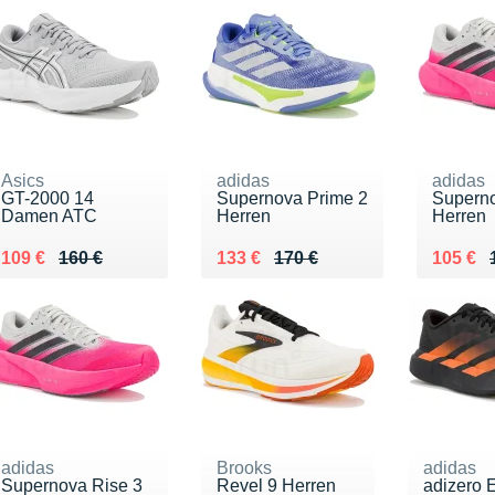
Asics
adidas
adidas
GT-2000 14
Supernova Prime 2
Superno
Damen ATC
Herren
Herren
Au lieu de 160 €
Vendu 109 €
Au lieu de 170 €
Vendu 133 €
Au lieu
Vendu 
109 €
160 €
133 €
170 €
105 €
adidas
Brooks
adidas
Supernova Rise 3
Revel 9 Herren
adizero 