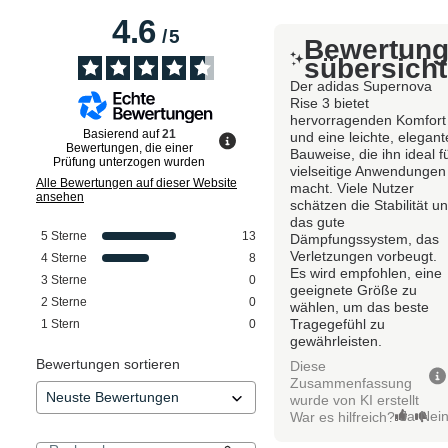
4.6
/
5
Bewertun
sübersicht
Der adidas Supernova
Rise 3 bietet
hervorragenden Komfort
Basierend auf
21
und eine leichte, elegant
Bewertungen, die einer
Bauweise, die ihn ideal f
Prüfung unterzogen wurden
vielseitige Anwendungen
Alle Bewertungen auf dieser Website
macht. Viele Nutzer
ansehen
schätzen die Stabilität u
das gute
5
Sterne
13
Dämpfungssystem, das
Verletzungen vorbeugt.
4
Sterne
8
Es wird empfohlen, eine
3
Sterne
0
geeignete Größe zu
2
Sterne
0
wählen, um das beste
Tragegefühl zu
1
Stern
0
gewährleisten.
Bewertungen sortieren
Diese
Zusammenfassung
wurde von KI erstellt
Ja
Nei
War es hilfreich?