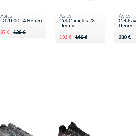
Asics
Asics
Asics
GT-1000 14 Herren
Gel-Cumulus 28
Gel-Ka
Herren
Herren
Au lieu de 130 €
Vendu 87 €
87 €
130 €
Au lieu de 160 €
Vendu 103 €
Vendu 
103 €
160 €
200 €