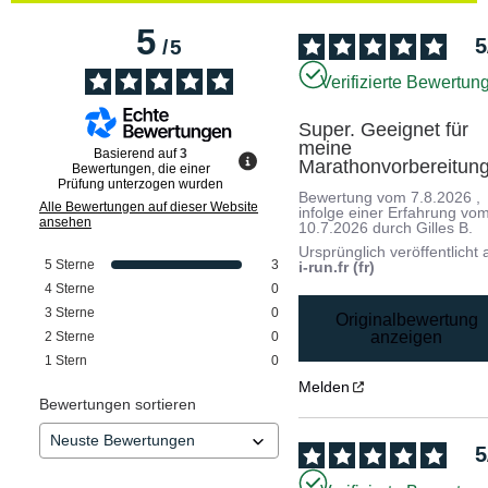
5
5
/
5
Verifizierte Bewertun
Super. Geeignet für 
meine 
Basierend auf
3
Marathonvorbereitun
Bewertungen, die einer
Prüfung unterzogen wurden
Bewertung vom
7.8.2026
,
Alle Bewertungen auf dieser Website
infolge einer Erfahrung vo
ansehen
10.7.2026
durch
Gilles B.
Ursprünglich veröffentlicht 
5
Sterne
3
i-run.fr (fr)
4
Sterne
0
3
Sterne
0
Originalbewertung
anzeigen
2
Sterne
0
1
Stern
0
Melden
Bewertungen sortieren
5