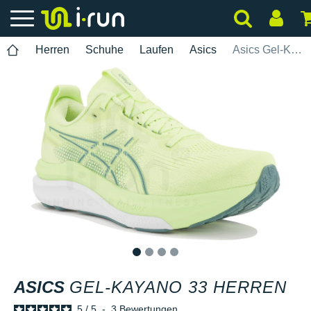
Herren
Schuhe
Laufen
Asics
Asics Gel-Kayano 33 Herren
1
2
3
4
ASICS
GEL-KAYANO 33 HERREN
5
/
5
-
3
Bewertungen