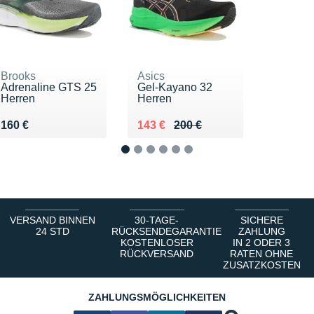
Brooks
Asics
Adrenaline GTS 25
Gel-Kayano 32
Herren
Herren
Vendu 160 €
Au lieu de 200 €
Vendu 143 €
160 €
143 €
200 €
1
2
3
4
5
6
VERSAND BINNEN
30-TAGE-
SICHERE
24 STD
RÜCKSENDEGARANTIE
ZAHLUNG
KOSTENLOSER
IN 2 ODER 3
RÜCKVERSAND
RATEN OHNE
ZUSATZKOSTEN
ZAHLUNGSMÖGLICHKEITEN