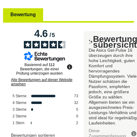
Bewertung
4.6
/
5
Bewertun
sübersicht
Die Asics Gel-Pulse 16
überzeugen durch ihre
hohe Leichtigkeit, guten
Basierend auf
112
Komfort und
Bewertungen, die einer
hervorragendes
Prüfung unterzogen wurden
Dämpfungssystem. Viele
Alle Bewertungen auf dieser Website
Nutzer schätzen die
ansehen
Passform, empfehlen
jedoch, eine größere
5
Sterne
73
Größe zu wählen.
Allgemein bieten sie ein
4
Sterne
32
ausgezeichnetes Preis-
3
Sterne
5
Leistungs-Verhältnis und
2
Sterne
0
sind ideal für regelmäßi
Laufeinheiten.
1
Stern
2
Diese
Bewertungen sortieren
Zusammenfassung