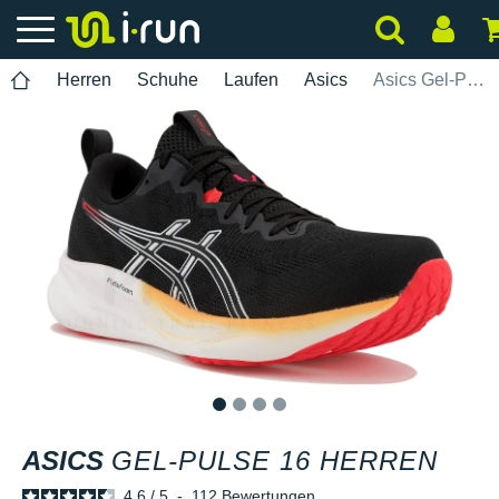
Herren
Schuhe
Laufen
Asics
Asics Gel-Pulse 16 Herren
1
2
3
4
ASICS
GEL-PULSE 16 HERREN
4.6
/
5
-
112
Bewertungen