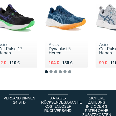
Asics
Asics
Asics
Gel-Pulse 17
Dynablast 5
Gel-Puls
Herren
Herren
Herren
u lieu de 110 €
Vendu 72 €
Au lieu de 130 €
Vendu 104 €
Au lieu 
Vendu 9
72 €
110 €
104 €
130 €
99 €
11
1
2
3
4
5
6
VERSAND BINNEN
30-TAGE-
SICHERE
24 STD
RÜCKSENDEGARANTIE
ZAHLUNG
KOSTENLOSER
IN 2 ODER 3
RÜCKVERSAND
RATEN OHNE
ZUSATZKOSTEN