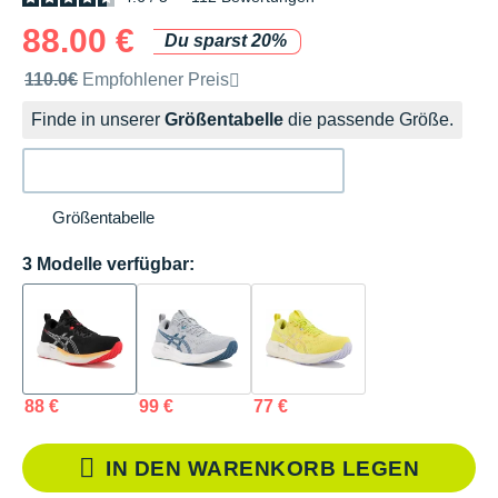
88.00 €
Du sparst 20%
Unverbindliche Preisempfehlung der Marke
110.0€
Empfohlener Preis
Finde in unserer
Größentabelle
die passende Größe.
Größentabelle
3 Modelle verfügbar:
88 €
99 €
77 €
IN DEN WARENKORB LEGEN