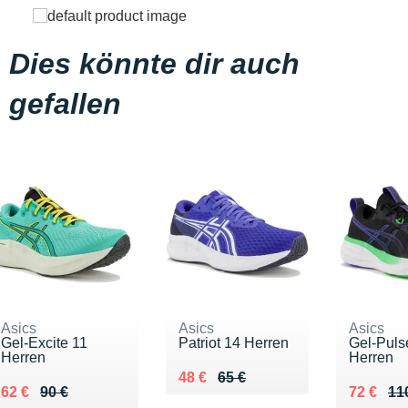
Dies könnte dir auch
gefallen
Asics
Asics
Asics
Gel-Excite 11
Patriot 14 Herren
Gel-Puls
Herren
Herren
Au lieu de 65 €
Vendu 48 €
48 €
65 €
Au lieu de 90 €
Vendu 62 €
Au lieu 
Vendu 7
62 €
90 €
72 €
11