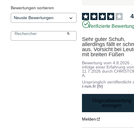
Bewertungen sortieren
4
Verifizierte Bewertun
Sehr guter Schuh, 
allerdings fällt er schm
aus. Vorsicht bei Leut
mit breiten Füßen
Bewertung vom
4.8.2026
,
infolge einer Erfahrung vo
11.7.2026
durch
CHRISTO
A.
Ursprünglich veröffentlicht 
i-run.fr (fr)
Originalbewertung
anzeigen
Melden