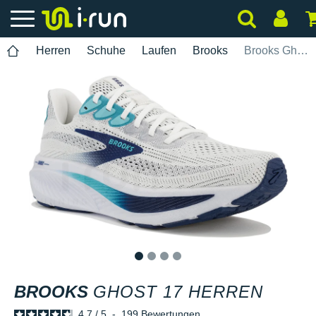
Herren
Schuhe
Laufen
Brooks
Brooks Ghost 17 Herren
1
2
3
4
BROOKS
GHOST 17 HERREN
4.7
/
5
-
199
Bewertungen