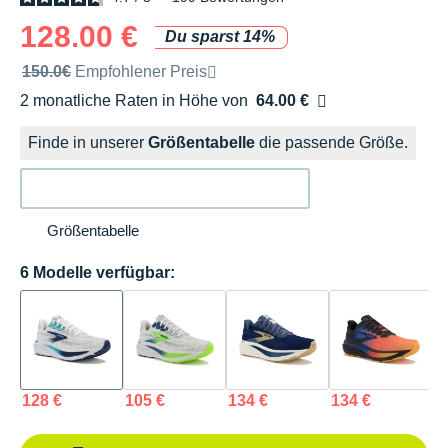
128.00 €
Du sparst 14%
Unverbindliche Preisempfehlung der Marke
150.0€
Empfohlener Preis
2 monatliche Raten in Höhe von
64.00 €
Ohne Zusatzkosten
Finde in unserer
Größentabelle
die passende Größe.
Größentabelle
6 Modelle verfügbar:
128 €
105 €
134 €
134 €
1