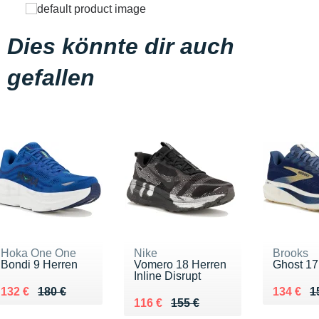
Dies könnte dir auch
gefallen
Hoka One One
Nike
Brooks
Bondi 9 Herren
Vomero 18 Herren
Ghost 17
Inline Disrupt
Au lieu de 180 €
Vendu 132 €
Au lieu 
Vendu 1
132 €
180 €
134 €
1
Au lieu de 155 €
Vendu 116 €
116 €
155 €