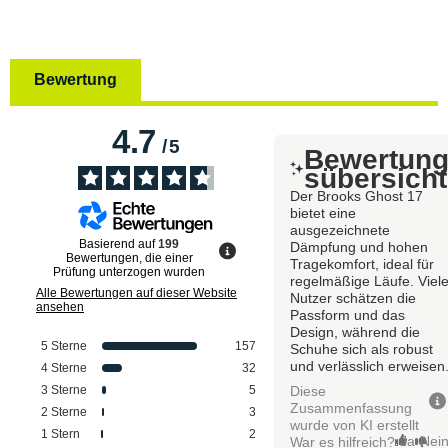
Bewertung
4.7
/
5
Bewertun
sübersicht
Der Brooks Ghost 17
bietet eine
ausgezeichnete
Basierend auf
199
Dämpfung und hohen
Bewertungen, die einer
Tragekomfort, ideal für
Prüfung unterzogen wurden
regelmäßige Läufe. Viel
Alle Bewertungen auf dieser Website
Nutzer schätzen die
ansehen
Passform und das
Design, während die
5
Sterne
157
Schuhe sich als robust
und verlässlich erweisen
4
Sterne
32
Diese
3
Sterne
5
Zusammenfassung
2
Sterne
3
wurde von KI erstellt
1
Stern
2
Ja
Nei
War es hilfreich?