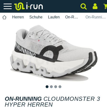
Herren
Schuhe
Laufen
On-Running
On-Running Cloudmonster 3 Hyper Herren
1
2
3
4
ON-RUNNING
CLOUDMONSTER 3
HYPER HERREN