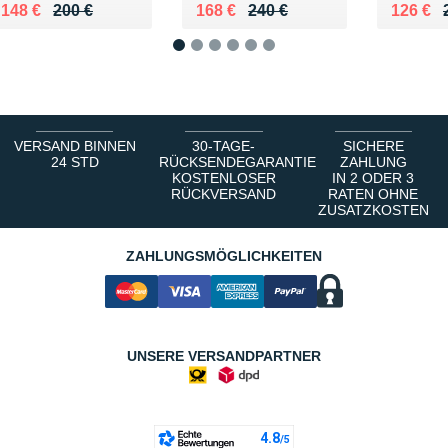
Au lieu de 200 €
Vendu 148 €
Au lieu de 240 €
Vendu 168 €
Au lieu
Vendu 
148 €
200 €
168 €
240 €
126 €
1
2
3
4
5
6
VERSAND BINNEN
30-TAGE-
SICHERE
24 STD
RÜCKSENDEGARANTIE
ZAHLUNG
KOSTENLOSER
IN 2 ODER 3
RÜCKVERSAND
RATEN OHNE
ZUSATZKOSTEN
ZAHLUNGSMÖGLICHKEITEN
UNSERE VERSANDPARTNER