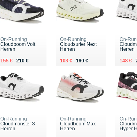
On-Running
On-Running
On-Run
Cloudboom Volt
Cloudsurfer Next
Cloudmo
Herren
Herren
Herren
Au lieu de 210 €
Vendu 155 €
Au lieu de 160 €
Vendu 103 €
Au lieu
Vendu 
155 €
210 €
103 €
160 €
148 €
On-Running
On-Running
On-Run
Cloudmonster 3
Cloudboom Max
Cloudm
Herren
Herren
Hyper H