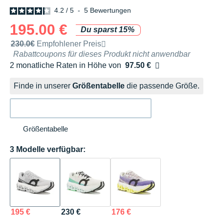
4.2
/
5
-
5
Bewertungen
195.00 €
Du sparst 15%
Unverbindliche Preisempfehlung der Marke
230.0€
Empfohlener Preis
Rabattcoupons für dieses Produkt nicht anwendbar
2 monatliche Raten in Höhe von
97.50 €
Ohne Zusatzkosten
Finde in unserer
Größentabelle
die passende Größe.
Größentabelle
3 Modelle verfügbar:
195 €
230 €
176 €