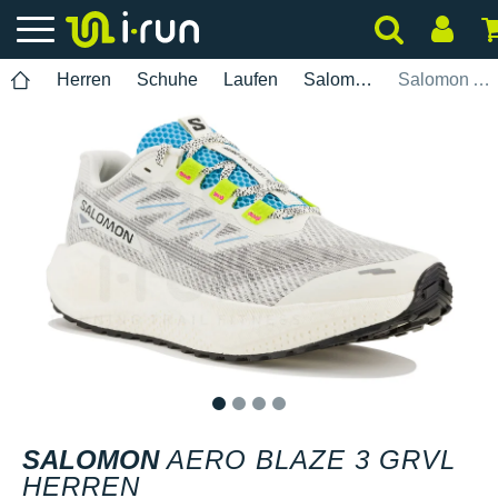
Herren
Schuhe
Laufen
Salomon
Salomon Aero Blaze 3 GRVL Herren
1
2
3
4
SALOMON
AERO BLAZE 3 GRVL
HERREN