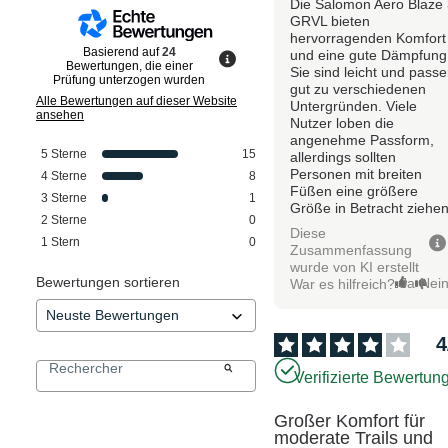
Die Salomon Aero Blaze
GRVL bieten
hervorragenden Komfort
Basierend auf
24
und eine gute Dämpfung
Bewertungen, die einer
Sie sind leicht und pass
Prüfung unterzogen wurden
gut zu verschiedenen
Alle Bewertungen auf dieser Website
Untergründen. Viele
ansehen
Nutzer loben die
angenehme Passform,
5
Sterne
15
allerdings sollten
Personen mit breiten
4
Sterne
8
Füßen eine größere
3
Sterne
1
Größe in Betracht ziehen
2
Sterne
0
Diese
1
Stern
0
Zusammenfassung
wurde von KI erstellt
Bewertungen sortieren
Ja
Nei
War es hilfreich?
4
Verifizierte Bewertun
Großer Komfort für 
moderate Trails und 