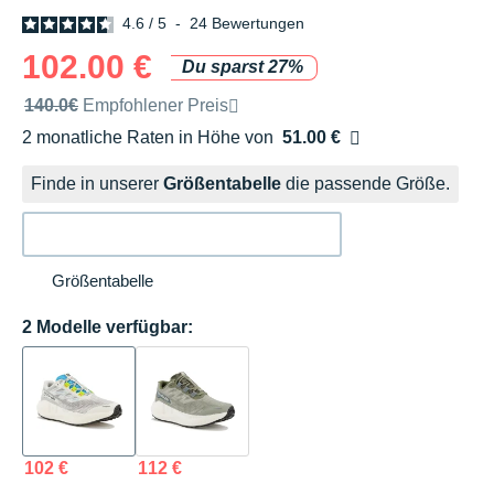
4.6
/
5
-
24
Bewertungen
102.00 €
Du sparst 27%
Unverbindliche Preisempfehlung der Marke
140.0€
Empfohlener Preis
2 monatliche Raten in Höhe von
51.00 €
Ohne Zusatzkosten
Finde in unserer
Größentabelle
die passende Größe.
Größentabelle
2 Modelle verfügbar:
102 €
112 €