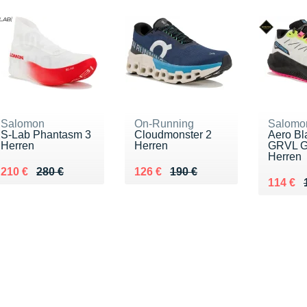
Salomon
On-Running
Salomo
S-Lab Phantasm 3
Cloudmonster 2
Aero Bl
Herren
Herren
GRVL G
Herren
Au lieu de 280 €
Vendu 210 €
Au lieu de 190 €
Vendu 126 €
210 €
280 €
126 €
190 €
Au lieu
Vendu 
114 €