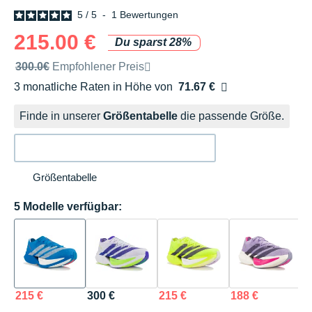
5
/
5
-
1
Bewertungen
215.00 €
Du sparst 28%
Unverbindliche Preisempfehlung der Marke
300.0€
Empfohlener Preis
3 monatliche Raten in Höhe von
71.67 €
Ohne Zusatzkosten
Finde in unserer
Größentabelle
die passende Größe.
Größentabelle
5 Modelle verfügbar:
215 €
300 €
215 €
188 €
1