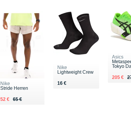
Asics
Metaspe
Tokyo D
Nike
Lightweight Crew
Au lieu 
Vendu 2
205 €
2
Vendu 16 €
16 €
Nike
Stride Herren
Au lieu de 65 €
Vendu 52 €
52 €
65 €