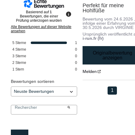
Perfekt für meine 
Hohlfüße
Basierend auf
1
Bewertungen, die einer
Bewertung vom
24.6.2026
Prüfung unterzogen wurden
infolge einer Erfahrung vo
Alle Bewertungen auf dieser Website
30.5.2026
durch
VIRGINIE
ansehen
Ursprünglich veröffentlicht 
i-run.fr (fr)
5
Sterne
1
4
Sterne
0
Originalbewertung
3
Sterne
0
anzeigen
2
Sterne
0
1
Stern
0
Melden
Bewertungen sortieren
1