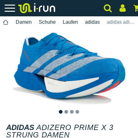
Damen
Schuhe
Laufen
adidas
adidas adizero Prime X 3 Strung Damen
1
2
3
4
ADIDAS
ADIZERO PRIME X 3
STRUNG DAMEN