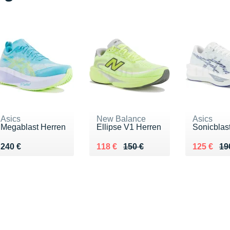
Asics
New Balance
Asics
Megablast Herren
Ellipse V1 Herren
Sonicblas
Vendu 240 €
Au lieu de 150 €
Vendu 118 €
Au lieu d
Vendu 12
240 €
118 €
150 €
125 €
19