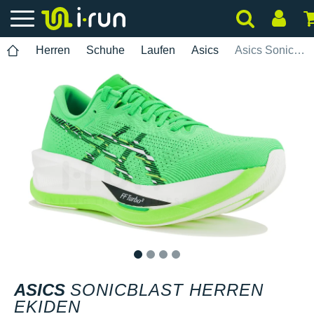
Herren
Schuhe
Laufen
Asics
Asics Sonicblast Herren Ekiden
1
2
3
4
ASICS
SONICBLAST HERREN
EKIDEN