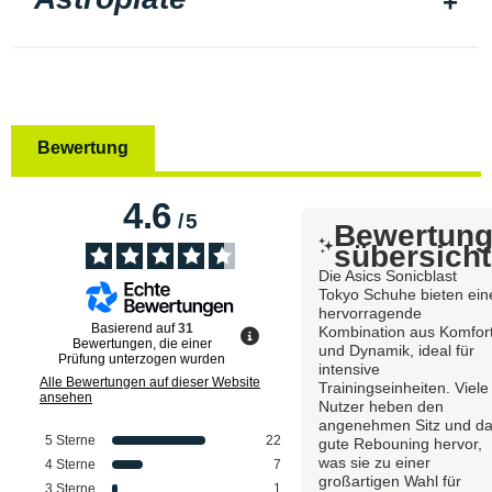
Bewertung
4.6
/
5
Bewertun
sübersicht
Die Asics Sonicblast
Tokyo Schuhe bieten ein
hervorragende
Basierend auf
31
Kombination aus Komfor
Bewertungen, die einer
und Dynamik, ideal für
Prüfung unterzogen wurden
intensive
Alle Bewertungen auf dieser Website
Trainingseinheiten. Viele
ansehen
Nutzer heben den
angenehmen Sitz und d
5
Sterne
22
gute Rebouning hervor,
was sie zu einer
4
Sterne
7
großartigen Wahl für
3
Sterne
1