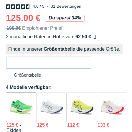
4.6
/
5
-
31
Bewertungen
125.00 €
Du sparst 34%
Unverbindliche Preisempfehlung der Marke
190.0€
Empfohlener Preis
2 monatliche Raten in Höhe von
62.50 €
Ohne Zusatzkosten
Finde in unserer
Größentabelle
die passende Größe.
Größentabelle
4 Modelle verfügbar:
125 €
•
125 €
112 €
133 €
Ekiden