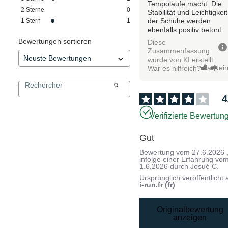
Tempoläufe macht. Die
2
Sterne
0
Stabilität und Leichtigkeit
der Schuhe werden
1
Stern
1
ebenfalls positiv betont.
Bewertungen sortieren
Diese
Zusammenfassung
wurde von KI erstellt
Ja
Nei
War es hilfreich?
4
Verifizierte Bewertun
Gut
Bewertung vom
27.6.2026
infolge einer Erfahrung vo
1.6.2026
durch
Josué C.
Ursprünglich veröffentlicht 
i-run.fr (fr)
Originalbewertung
anzeigen