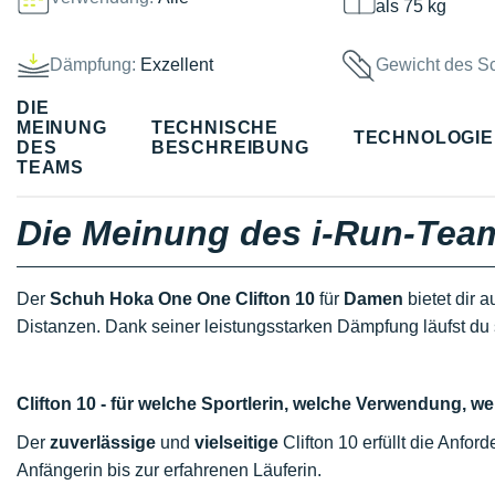
als 75 kg
Dämpfung:
Exzellent
Gewicht des S
DIE
MEINUNG
TECHNISCHE
TECHNOLOGI
DES
BESCHREIBUNG
TEAMS
Die Meinung des i-Run-Tea
Der
Schuh Hoka One One Clifton 10
für
Damen
bietet dir
Distanzen. Dank seiner leistungsstarken Dämpfung läufst du 
Clifton 10 - für welche Sportlerin, welche Verwendung, 
Der
zuverlässige
und
vielseitige
Clifton 10 erfüllt die Anfo
Anfängerin bis zur erfahrenen Läuferin.