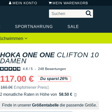
MEIN KONTO
MEIN WARENKORB
R
SPORTNAHRUNG
SALE
 / Schwimmen
HOKA ONE ONE
CLIFTON 10
DAMEN
4.8
/
5
-
248
Bewertungen
117.00 €
Du sparst 26%
Unverbindliche Preisempfehlung der Marke
160.0€
Empfohlener Preis
2 monatliche Raten in Höhe von
58.50 €
Ohne Zusatzkosten
Finde in unserer
Größentabelle
die passende Größe.