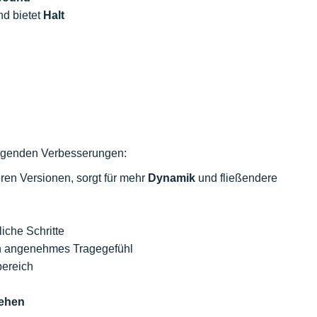
d bietet
Halt
folgenden Verbesserungen:
en Versionen, sorgt für mehr
Dynamik
und fließendere
liche Schritte
in angenehmes Tragegefühl
bereich
iehen