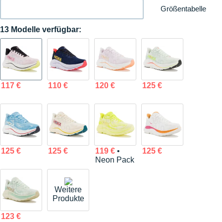
Größentabelle
13 Modelle verfügbar:
117 €
110 €
120 €
125 €
125 €
125 €
119 €
•
125 €
Neon Pack
Weitere
Produkte
123 €