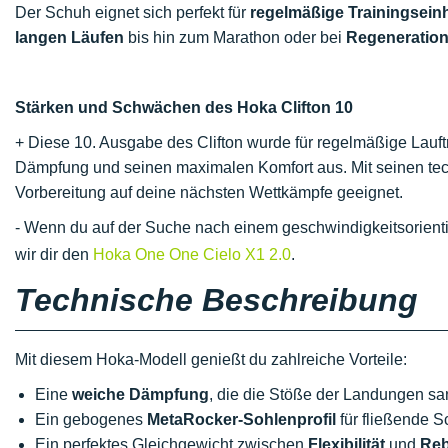
Der Schuh eignet sich perfekt für
regelmäßige Trainingsein
langen Läufen
bis hin zum Marathon oder bei
Regeneration
Stärken und Schwächen des Hoka Clifton 10
+ Diese 10. Ausgabe des Clifton wurde für regelmäßige Lauftr
Dämpfung und seinen maximalen Komfort aus. Mit seinen tech
Vorbereitung auf deine nächsten Wettkämpfe geeignet.
- Wenn du auf der Suche nach einem geschwindigkeitsorienti
wir dir den
Hoka One One Cielo X1 2.0
.
Technische Beschreibung
Mit diesem Hoka-Modell genießt du zahlreiche Vorteile:
Eine
weiche Dämpfung
, die die Stöße der Landungen san
Ein gebogenes
MetaRocker-Sohlenprofil
für fließende Sc
Ein perfektes Gleichgewicht zwischen
Flexibilität
und
Re