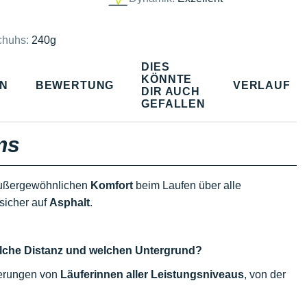
chuhs:
240g
DIES
KÖNNTE
EN
BEWERTUNG
VERLAUF
DIR AUCH
GEFALLEN
ms
 außergewöhnlichen
Komfort
beim Laufen über alle
sicher auf
Asphalt
.
welche Distanz und welchen Untergrund?
rderungen von
Läuferinnen aller Leistungsniveaus
, von der