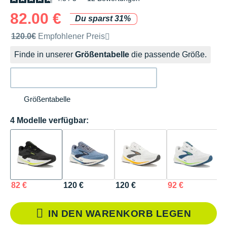
82.00 €
Du sparst 31%
Unverbindliche Preisempfehlung der Marke
120.0€
Empfohlener Preis
Finde in unserer
Größentabelle
die passende Größe.
Größentabelle
4 Modelle verfügbar:
82 €
120 €
120 €
92 €
IN DEN WARENKORB LEGEN