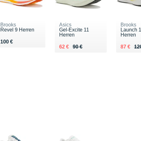
Brooks
Asics
Brooks
Revel 9 Herren
Gel-Excite 11
Launch 1
Herren
Herren
Vendu 100 €
100 €
Au lieu de 90 €
Vendu 62 €
Au lieu 
Vendu 8
62 €
90 €
87 €
12