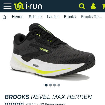
Herren
Schuhe
Laufen
Brooks
Brooks Revel Max Herren
1
2
3
4
BROOKS
REVEL MAX HERREN
4.8
/
5
-
12
Bewertungen