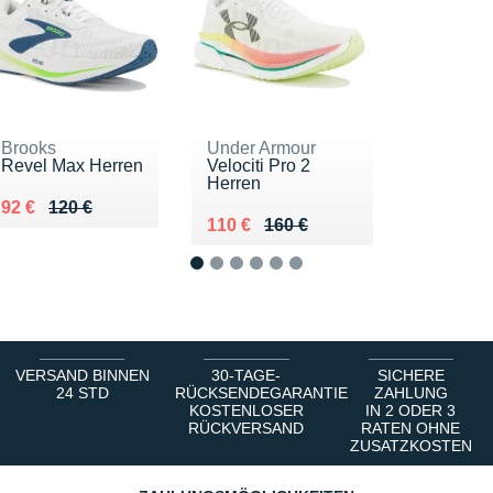
Brooks
Under Armour
Revel Max Herren
Velociti Pro 2
Herren
Au lieu de 120 €
Vendu 92 €
92 €
120 €
Au lieu de 160 €
Vendu 110 €
110 €
160 €
1
2
3
4
5
6
VERSAND BINNEN
30-TAGE-
SICHERE
24 STD
RÜCKSENDEGARANTIE
ZAHLUNG
KOSTENLOSER
IN 2 ODER 3
RÜCKVERSAND
RATEN OHNE
ZUSATZKOSTEN