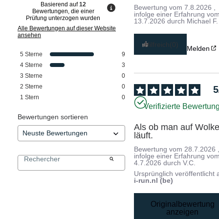
Basierend auf
12
Bewertung vom
7.8.2026
,
Bewertungen, die einer
infolge einer Erfahrung vo
Prüfung unterzogen wurden
13.7.2026
durch
Michael F.
Alle Bewertungen auf dieser Website
ansehen
Hilfreich
(0)
Melden
5
Sterne
9
4
Sterne
3
3
Sterne
0
2
Sterne
0
5
1
Stern
0
Verifizierte Bewertun
Bewertungen sortieren
Als ob man auf Wolke
läuft.
Bewertung vom
28.7.2026
infolge einer Erfahrung vo
4.7.2026
durch
V.C.
Ursprünglich veröffentlicht 
i-run.nl (be)
Originalbewertung
anzeigen