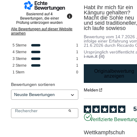
Habt ihr mich für ein 
Känguru gehalten? 
Basierend auf
4
Macht die Sohle neu 
Bewertungen, die einer
und seid traditioneller,
Prüfung unterzogen wurden
ich laufe sowieso
Alle Bewertungen auf dieser Website
ansehen
Bewertung vom
14.7.2026
infolge einer Erfahrung vo
21.6.2026
durch
Riccardo 
5
Sterne
1
Ursprünglich veröffentlicht 
4
Sterne
1
i-run.it (it)
3
Sterne
1
2
Sterne
1
Originalbewertung
1
Stern
0
anzeigen
Bewertungen sortieren
Melden
5
Verifizierte Bewertun
Wettkampfschuh