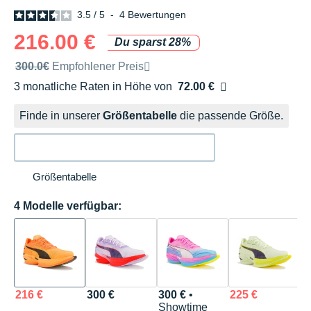
3.5
/
5
-
4
Bewertungen
216.00 €
Du sparst 28%
Unverbindliche Preisempfehlung der Marke
300.0€
Empfohlener Preis
3 monatliche Raten in Höhe von
72.00 €
Ohne Zusatzkosten
Finde in unserer
Größentabelle
die passende Größe.
Größentabelle
4 Modelle verfügbar:
216 €
300 €
300 €
•
225 €
Showtime