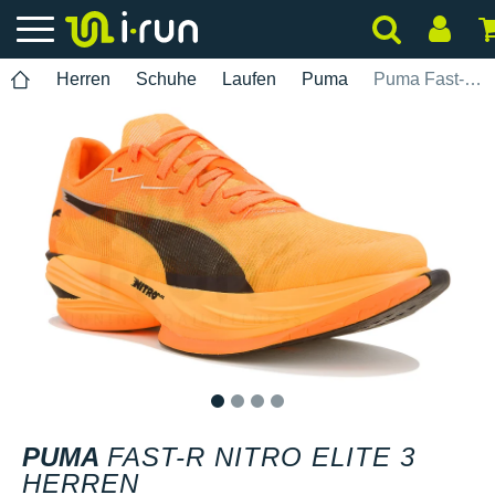
Herren
Schuhe
Laufen
Puma
Puma Fast-R Nitro Elite 3 Herren
1
2
3
4
PUMA
FAST-R NITRO ELITE 3
HERREN