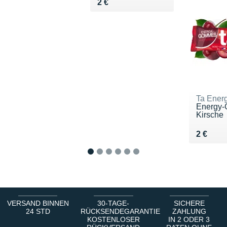
Vendu 2 €
2 €
Ta Ener
Energy
Kirsche
Vendu 2
2 €
1
2
3
4
5
6
VERSAND BINNEN
30-TAGE-
SICHERE
24 STD
RÜCKSENDEGARANTIE
ZAHLUNG
KOSTENLOSER
IN 2 ODER 3