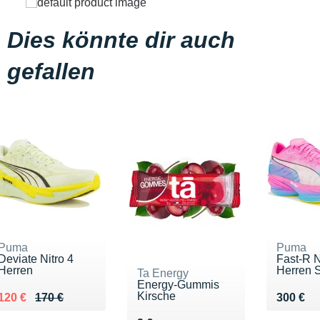
Dies könnte dir auch
gefallen
Puma
Puma
Deviate Nitro 4
Fast-R Ni
Herren
Herren S
Ta Energy
Energy-Gummis
Kirsche
Au lieu de 170 €
Vendu 120 €
Vendu 3
120 €
170 €
300 €