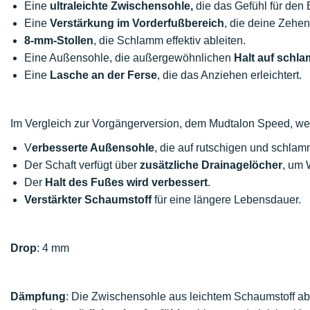
Eine
ultraleichte Zwischensohle,
die das Gefühl für den
Eine
Verstärkung im Vorderfußbereich
, die deine Zehen
8-mm-Stollen
, die Schlamm effektiv ableiten.
Eine Außensohle, die außergewöhnlichen
Halt auf schl
Eine
Lasche an der Ferse
, die das Anziehen erleichtert.
Im Vergleich zur Vorgängerversion, dem Mudtalon Speed, we
V
erbesserte Außensohle
, die auf rutschigen und schlam
Der Schaft verfügt über
zusätzliche Drainagelöcher
, um 
Der
Halt des Fußes wird verbessert
.
Verstärkter Schaumstoff
für eine längere Lebensdauer.
Drop
: 4 mm
Dämpfung
: Die Zwischensohle aus leichtem Schaumstoff abs