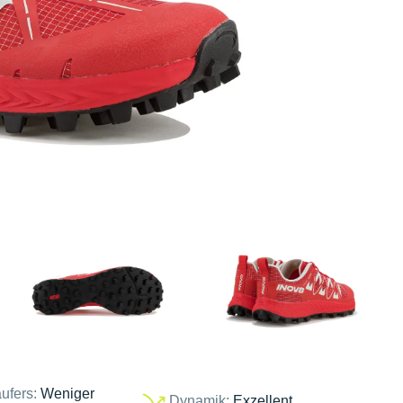
ufers:
Weniger
Dynamik:
Exzellent