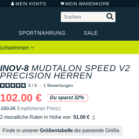
MEIN KONTO
MEIN WARENKORB
R
SPORTNAHRUNG
SALE
 / Schwimmen
INOV-8
MUDTALON SPEED V2
PRECISION HERREN
5
/
5
-
1
Bewertungen
102.00 €
Du sparst 32%
Unverbindliche Preisempfehlung der Marke
150.0€
Empfohlener Preis
2 monatliche Raten in Höhe von
51.00 €
Ohne Zusatzkosten
Finde in unserer
Größentabelle
die passende Größe.