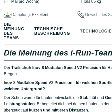
Mal pro Woche)
als 85 kg
Dämpfung:
Exzellent
Gewicht des S
DIE
MEINUNG
TECHNISCHE
TECHNOLOGI
DES
BESCHREIBUNG
TEAMS
Die Meinung des i-Run-Tea
Der
Trailschuh
Inov-8 Mudtalon Speed V2 Precision
für
He
Bergen.
Inov-8 Mudtalon Speed V2 Precision - für welchen Sport
welchen Untergrund?
Der Schuh wurde für Läufer entwickelt, die
Stabilität
und
Ges
Leistungsstufen
. Er begleitet dich bei deinen Läufen in den
überzeugt auf
kurzen und mittleren Distanzen
.