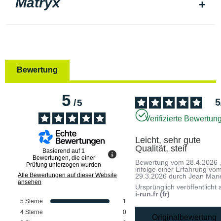
Matryx
Bewertung
5
5
/
5
Verifizierte Bewertun
Leicht, sehr gute 
Qualität, steif
Basierend auf
1
Bewertungen, die einer
Bewertung vom
28.4.2026
Prüfung unterzogen wurden
infolge einer Erfahrung vo
Alle Bewertungen auf dieser Website
29.3.2026
durch
Jean Mari
ansehen
Ursprünglich veröffentlicht 
i-run.fr (fr)
5
Sterne
1
4
Sterne
0
Originalbewertung