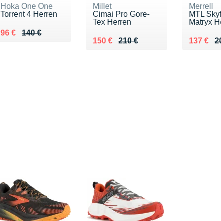
Hoka One One
Millet
Merrell
Torrent 4 Herren
Cimai Pro Gore-
MTL Skyf
Tex Herren
Matryx H
Au lieu de 140 €
Vendu 96 €
96 €
140 €
Au lieu de 210 €
Vendu 150 €
Au lieu 
Vendu 1
150 €
210 €
137 €
2