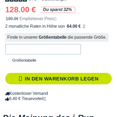
128.00 €
Du sparst 32%
Unverbindliche Preisempfehlung der Marke
190.0€
Empfohlener Preis
2 monatliche Raten in Höhe von
64.00 €
Ohne Zusatzkosten
Finde in unserer
Größentabelle
die passende Größe.
Größentabelle
IN DEN WARENKORB LEGEN
Kostenloser Versand
6.40 € Treuevorteil