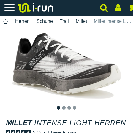
Herren
Schuhe
Trail
Millet
Millet Intense Light Herren
1
2
3
4
MILLET
INTENSE LIGHT HERREN
5
/
5
-
1
Bewertungen