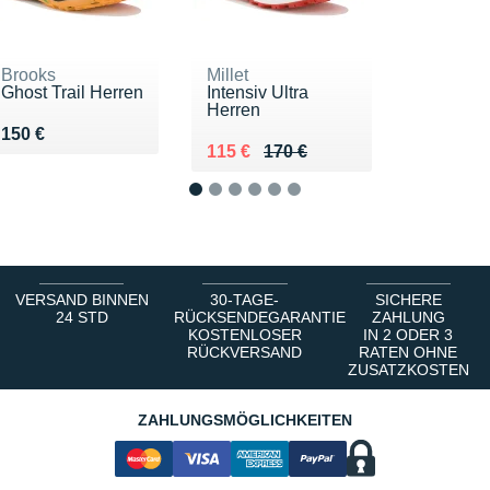
Brooks
Millet
Ghost Trail Herren
Intensiv Ultra
Herren
Vendu 150 €
150 €
Au lieu de 170 €
Vendu 115 €
115 €
170 €
1
2
3
4
5
6
VERSAND BINNEN
30-TAGE-
SICHERE
24 STD
RÜCKSENDEGARANTIE
ZAHLUNG
KOSTENLOSER
IN 2 ODER 3
RÜCKVERSAND
RATEN OHNE
ZUSATZKOSTEN
ZAHLUNGSMÖGLICHKEITEN