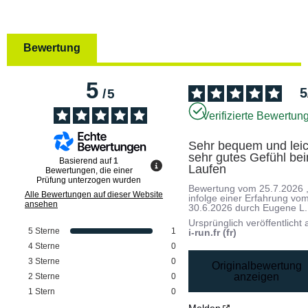
Bewertung
5
5
/
5
Verifizierte Bewertun
Sehr bequem und leich
sehr gutes Gefühl bei
Basierend auf
1
Laufen
Bewertungen, die einer
Prüfung unterzogen wurden
Bewertung vom
25.7.2026
Alle Bewertungen auf dieser Website
infolge einer Erfahrung vo
ansehen
30.6.2026
durch
Eugene L.
Ursprünglich veröffentlicht 
5
Sterne
1
i-run.fr (fr)
4
Sterne
0
3
Sterne
0
Originalbewertung
anzeigen
2
Sterne
0
1
Stern
0