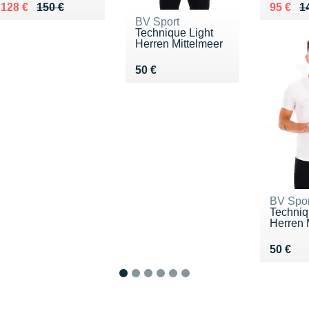
Au lieu de 150 €
Vendu 128 €
Au lieu
Vendu 
128 €
150 €
95 €
1
BV Sport
Technique Light
Herren Mittelmeer
Vendu 50 €
50 €
BV Spor
Techniq
Herren 
Vendu 
50 €
1
2
3
4
5
6