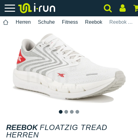
Herren
Schuhe
Fitness
Reebok
Reebok Floatzig Tread Herren
1
2
3
4
REEBOK
FLOATZIG TREAD
HERREN