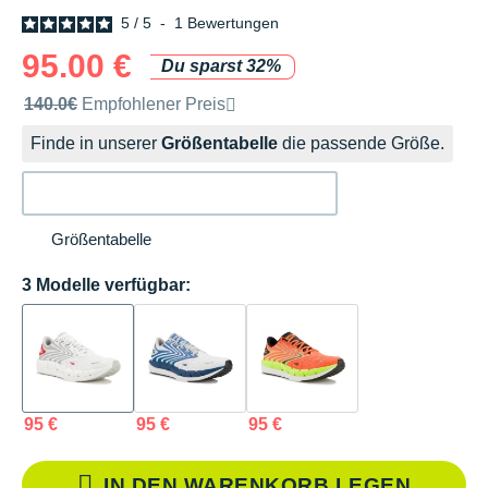
5
/
5
-
1
Bewertungen
95.00 €
Du sparst 32%
Unverbindliche Preisempfehlung der Marke
140.0€
Empfohlener Preis
Finde in unserer
Größentabelle
die passende Größe.
Größentabelle
3 Modelle verfügbar:
95 €
95 €
95 €
IN DEN WARENKORB LEGEN