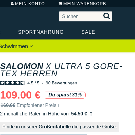
MEIN KONTO
MEIN WARENKORB
R
SPORTNAHRUNG
SALE
 / Schwimmen
SALOMON
X ULTRA 5 GORE-
TEX HERREN
4.5
/
5
-
90
Bewertungen
109.00 €
Du sparst 31%
Unverbindliche Preisempfehlung der Marke
160.0€
Empfohlener Preis
2 monatliche Raten in Höhe von
54.50 €
Ohne Zusatzkosten
Finde in unserer
Größentabelle
die passende Größe.