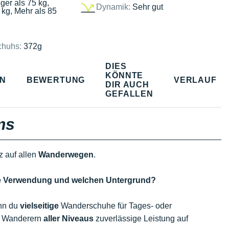
ger als 75 kg,
Dynamik:
Sehr gut
 kg, Mehr als 85
chuhs:
372g
DIES
KÖNNTE
EN
BEWERTUNG
VERLAUF
DIR AUCH
GEFALLEN
ms
z auf allen
Wanderwegen
.
lche Verwendung und welchen Untergrund?
enn du
vielseitige
Wanderschuhe für Tages- oder
n Wanderern
aller Niveaus
zuverlässige Leistung auf