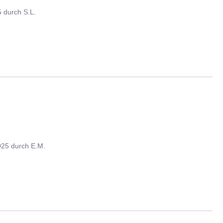
5
durch
S.L.
025
durch
E.M.