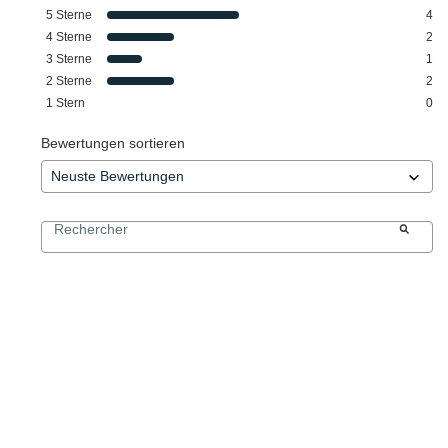
5
Sterne
4
4
Sterne
2
3
Sterne
1
2
Sterne
2
1
Stern
0
Bewertungen sortieren