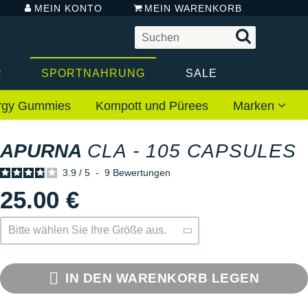
MEIN KONTO
MEIN WARENKORB
R
SPORTNAHRUNG
SALE
rgy Gummies
Kompott und Pürees
Marken
APURNA
CLA - 105 CAPSULES
3.9
/
5
-
9
Bewertungen
25.00 €
Bitte wählen Sie Ihre Größe aus.
IN DEN WARENKORB LEGEN