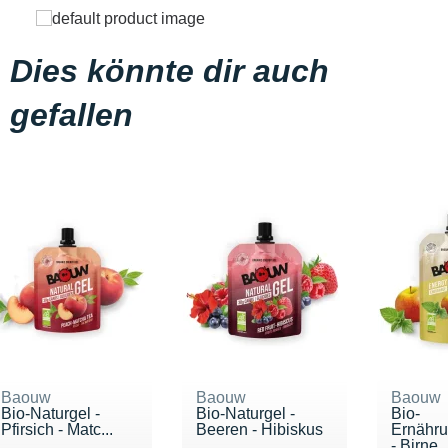
Dies könnte dir auch
gefallen
Baouw
Baouw
Baouw
Bio-Naturgel -
Bio-Naturgel -
Bio-
Pfirsich - Matc...
Beeren - Hibiskus
Ernähr
- Birne, .