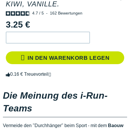
KIWI, VANILLE.
4.7
/
5
-
162
Bewertungen
3.25 €
IN DEN WARENKORB LEGEN
0.16 € Treuevorteil
Die Meinung des i-Run-
Teams
Vermeide den "Durchhänger" beim Sport - mit dem
Baouw