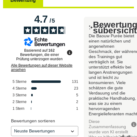
Bewertung
4.7
/
5
Bewertun
sübersicht
Die Baouw Purée bietet
einen natürlichen und
angenehmen
Basierend auf
162
Geschmack, der währen
Bewertungen, die einer
des Trainings gut
Prüfung unterzogen wurden
verträglich ist. Sie
Alle Bewertungen auf dieser Website
unterstützt effektiv bei
ansehen
langen Anstrengungen
und ist leicht zu
5
Sterne
131
konsumieren. Viele
schätzen die gute
4
Sterne
23
Verdauung und die
3
Sterne
5
praktische Handhabung,
2
Sterne
2
was sie zu einem
hervorragenden
1
Stern
1
Energielieferanten macht
Bewertungen sortieren
Diese
Zusammenfassung
wurde von KI erstellt
Ja
Nei
War es hilfreich?