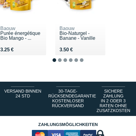
Baouw
Baouw
Purée énergétique
Bio-Naturgel -
Bio Mango - ...
Banane - Vanille
Vendu 3.25 €
Vendu 3.50 €
3.25 €
3.50 €
1
2
3
4
5
6
VERSAND BINNEN
30-TAGE-
SICHERE
24 STD
RÜCKSENDEGARANTIE
ZAHLUNG
KOSTENLOSER
IN 2 ODER 3
RÜCKVERSAND
RATEN OHNE
ZUSATZKOSTEN
ZAHLUNGSMÖGLICHKEITEN