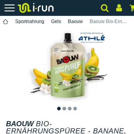
Sportnahrung
Gels
Baouw
Baouw Bio-Ernährungspüree - Banane, Kiwi, Vanille.
1
2
3
4
BAOUW
BIO-
ERNÄHRUNGSPÜREE - BANANE,