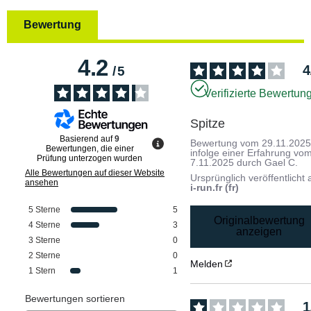
Bewertung
4.2
4
/
5
Verifizierte Bewertun
Spitze
Basierend auf
9
Bewertung vom
29.11.202
Bewertungen, die einer
infolge einer Erfahrung vo
Prüfung unterzogen wurden
7.11.2025
durch
Gael C.
Alle Bewertungen auf dieser Website
Ursprünglich veröffentlicht 
ansehen
i-run.fr (fr)
5
Sterne
5
Originalbewertung
4
Sterne
3
anzeigen
3
Sterne
0
2
Sterne
0
Melden
1
Stern
1
Bewertungen sortieren
1