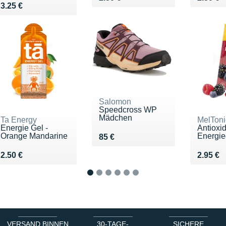
Vendu 3.25 €
3.25 €
Salomon
Speedcross WP
Mädchen
Ta Energy
MelToni
Energie Gel -
Antioxi
Orange Mandarine
Energieg
Vendu 85 €
85 €
Vendu 2.50 €
Vendu 2
2.50 €
2.95 €
1
2
3
4
5
6
VERSAND BINNEN
30-TAGE-
SICHERE