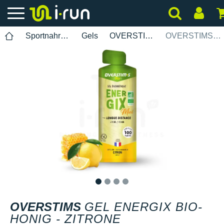
Sportnahrung
Gels
OVERSTIMS
OVERSTIMS Gel Energix Bio-Honig - Zitrone
1
2
3
4
OVERSTIMS
GEL ENERGIX BIO-
HONIG - ZITRONE