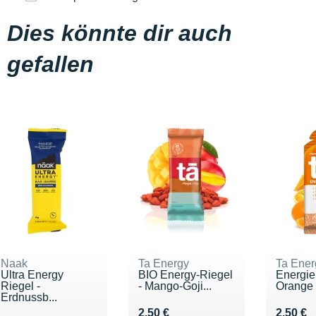
Dies könnte dir auch
gefallen
Naak
Ta Energy
Ta Ener
Ultra Energy
BIO Energy-Riegel
Energie
Riegel -
- Mango-Goji...
Orange
Erdnussb...
Vendu 2.50 €
Vendu 2
2.50 €
2.50 €