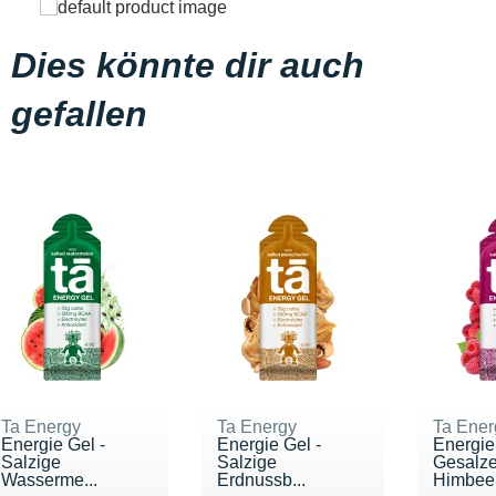
Dies könnte dir auch
gefallen
Ta Energy
Ta Energy
Ta Ener
Energie Gel -
Energie Gel -
Energie
Salzige
Salzige
Gesalz
Wasserme...
Erdnussb...
Himbee