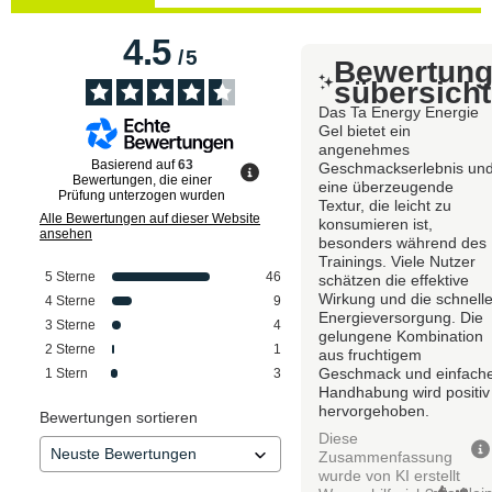
4.5
/
5
Bewertun
sübersicht
Das Ta Energy Energie
Gel bietet ein
angenehmes
Basierend auf
63
Geschmackserlebnis un
Bewertungen, die einer
eine überzeugende
Prüfung unterzogen wurden
Textur, die leicht zu
Alle Bewertungen auf dieser Website
konsumieren ist,
ansehen
besonders während des
Trainings. Viele Nutzer
5
Sterne
46
schätzen die effektive
Wirkung und die schnell
4
Sterne
9
Energieversorgung. Die
3
Sterne
4
gelungene Kombination
2
Sterne
1
aus fruchtigem
Geschmack und einfach
1
Stern
3
Handhabung wird positiv
hervorgehoben.
Bewertungen sortieren
Diese
Zusammenfassung
wurde von KI erstellt