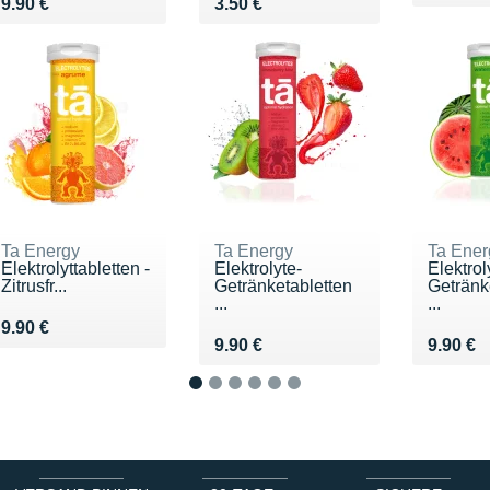
Vendu 9.90 €
Vendu 3.50 €
9.90 €
3.50 €
Ta Energy
Ta Energy
Ta Ener
Elektrolyttabletten -
Elektrolyte-
Elektrol
Zitrusfr...
Getränketabletten
Getränk
...
...
Vendu 9.90 €
9.90 €
Vendu 9.90 €
Vendu 9
9.90 €
9.90 €
1
2
3
4
5
6