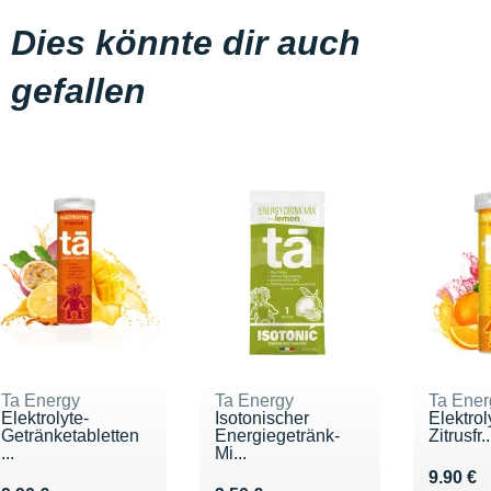
Dies könnte dir auch
gefallen
Ta Energy
Ta Energy
Ta Ener
Elektrolyte-
Isotonischer
Elektrol
Getränketabletten
Energiegetränk-
Zitrusfr..
...
Mi...
Vendu 9
9.90 €