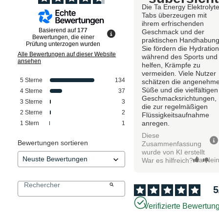
Die Ta Energy Elektrolyt
Tabs überzeugen mit
ihrem erfrischenden
Basierend auf
177
Geschmack und der
Bewertungen, die einer
praktischen Handhabung
Prüfung unterzogen wurden
Sie fördern die Hydratio
Alle Bewertungen auf dieser Website
während des Sports und
ansehen
helfen, Krämpfe zu
vermeiden. Viele Nutzer
5
Sterne
134
schätzen die angenehm
Süße und die vielfältigen
4
Sterne
37
Geschmacksrichtungen,
3
Sterne
3
die zur regelmäßigen
2
Sterne
2
Flüssigkeitsaufnahme
anregen.
1
Stern
1
Diese
Bewertungen sortieren
Zusammenfassung
wurde von KI erstellt
Ja
Nei
War es hilfreich?
5
Verifizierte Bewertun