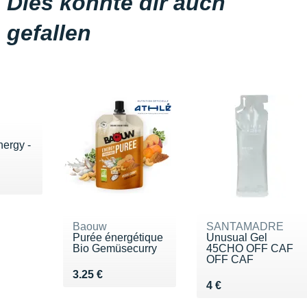
Dies könnte dir auch
gefallen
nergy -
.
€
Baouw
SANTAMADRE
Purée énergétique
Unusual Gel
Bio Gemüsecurry
45CHO OFF CAF
OFF CAF
Vendu 3.25 €
3.25 €
Vendu 4 €
4 €