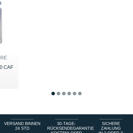
DRE
0 CAF
€
1
2
3
4
5
6
VERSAND BINNEN
30-TAGE-
SICHERE
24 STD
RÜCKSENDEGARANTIE
ZAHLUNG