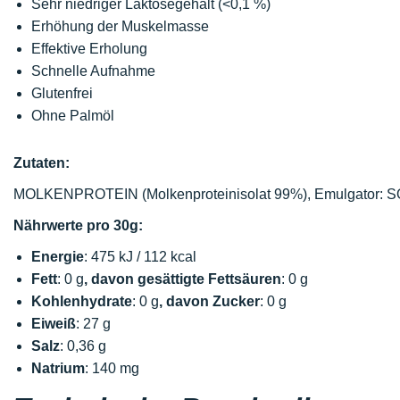
Sehr niedriger Laktosegehalt (<0,1 %)
Erhöhung der Muskelmasse
Effektive Erholung
Schnelle Aufnahme
Glutenfrei
Ohne Palmöl
Zutaten:
MOLKENPROTEIN (Molkenproteinisolat 99%), Emulgator: SO
Nährwerte pro 30g:
Energie
: 475 kJ / 112 kcal
Fett
: 0 g
, davon gesättigte Fettsäuren
: 0 g
Kohlenhydrate
: 0 g
, davon Zucker
: 0 g
Eiweiß
: 27 g
Salz
: 0,36 g
Natrium
: 140 mg