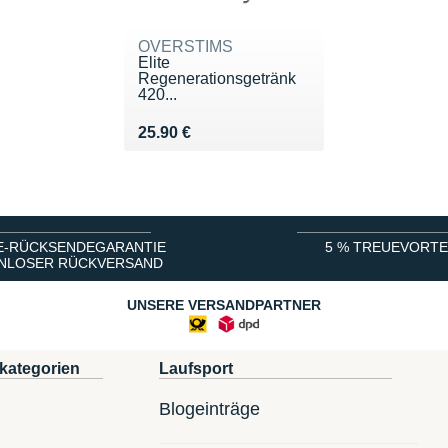
OVERSTIMS
Élite
Regenerationsgetränk
420...
Vendu 25.90 €
25.90 €
E-RÜCKSENDEGARANTIE
5 % TREUEVORTE
NLOSER RÜCKVERSAND
UNSERE VERSANDPARTNER
kategorien
Laufsport
Blogeinträge