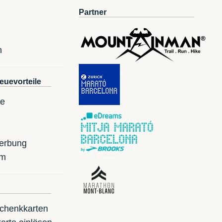
Partner
n
euevorteile
te
erbung
mm
schenkkarten