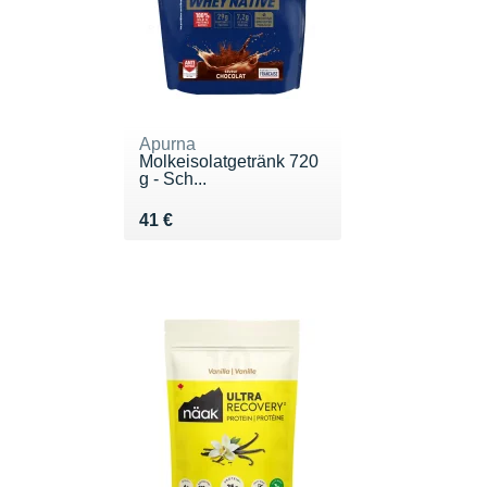
Apurna
Molkeisolatgetränk 720
g - Sch...
Vendu 41 €
41 €