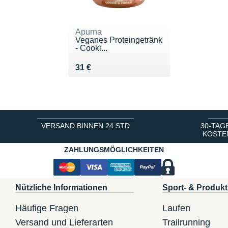
Apurna
Veganes Proteingetränk
- Cooki...
Vendu 31 €
31 €
VERSAND BINNEN 24 STD
30-TAG
KOSTE
ZAHLUNGSMÖGLICHKEITEN
Nützliche Informationen
Sport- & Produkt
Häufige Fragen
Laufen
Versand und Lieferarten
Trailrunning