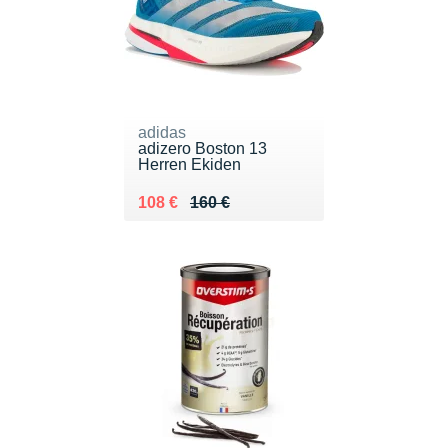
adidas
adizero Boston 13
Herren Ekiden
Au lieu de 160 €
Vendu 108 €
108 €
160 €