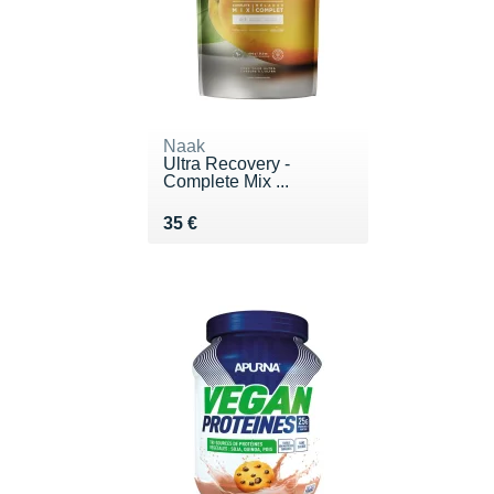
Naak
Ultra Recovery -
Complete Mix ...
Vendu 35 €
35 €