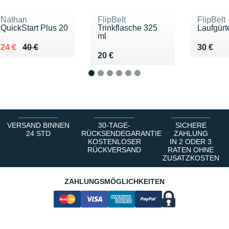
Nathan
FlipBelt
FlipBelt
QuickStart Plus 20
Trinkflasche 325
Laufgürt
ml
Au lieu de 40 €
Vendu 24 €
Vendu 3
24 €
40 €
30 €
Vendu 20 €
20 €
1
2
3
4
5
6
VERSAND BINNEN
30-TAGE-
SICHERE
24 STD
RÜCKSENDEGARANTIE
ZAHLUNG
KOSTENLOSER
IN 2 ODER 3
RÜCKVERSAND
RATEN OHNE
ZUSATZKOSTEN
ZAHLUNGSMÖGLICHKEITEN