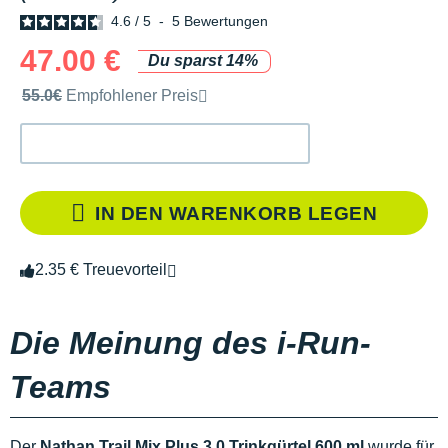
4.6
/
5
-
5
Bewertungen
47.00 €
Du sparst 14%
Unverbindliche Preisempfehlung der Marke
55.0€
Empfohlener Preis
IN DEN WARENKORB LEGEN
2.35 € Treuevorteil
Die Meinung des i-Run-
Teams
Der
Nathan Trail Mix Plus 3.0 Trinkgürtel 600 ml
wurde für