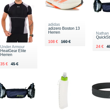
adidas
adizero Boston 13
Herren
Nathan
QuickSt
Au lieu de 160 €
Vendu 108 €
108 €
160 €
Au lieu
Vendu 
24 €
4
Under Armour
HeatGear Elite
Herren
Au lieu de 45 €
Vendu 35 €
35 €
45 €