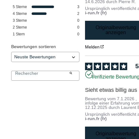
14.6.2026
durch
Pierre R.
5
Sterne
3
Ursprünglich veröffentlicht 
i-run.fr (fr)
4
Sterne
2
3
Sterne
0
Originalbewertung
2
Sterne
0
anzeigen
1
Stern
0
Bewertungen sortieren
Melden
5
Verifizierte Bewertun
Sieht etwas billig aus
Bewertung vom
7.1.2026
,
infolge einer Erfahrung vo
12.12.2025
durch
Laurent 
Ursprünglich veröffentlicht 
i-run.fr (fr)
Originalbewertung
anzeigen