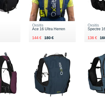
Oxsitis
Oxsitis
Ace 16 Ultra Herren
Spectre 1
0 €
Au lieu de 180 €
Vendu 144 €
Au lieu de
Vendu 13
144 €
180 €
136 €
16