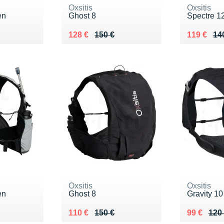
Oxsitis
Oxsitis
en
Ghost 8
Spectre 
0 €
Au lieu de 150 €
Vendu 128 €
Au lieu de
Vendu 119
128 €
150 €
119 €
14
Oxsitis
Oxsitis
en
Ghost 8
Gravity 10
0 €
Au lieu de 150 €
Vendu 110 €
Au lieu de
Vendu 99
110 €
150 €
99 €
120