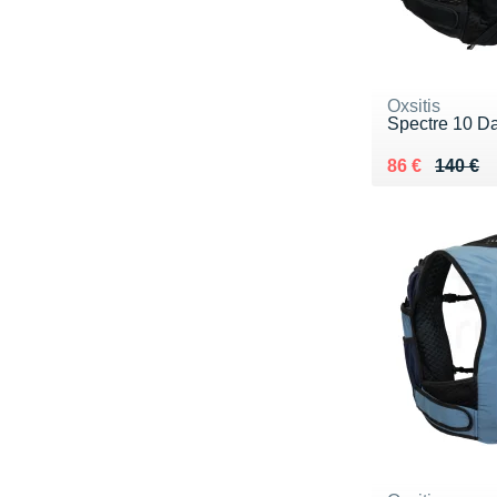
Oxsitis
Spectre 10 
Au lieu de 14
Vendu 86 €
86 €
140 €