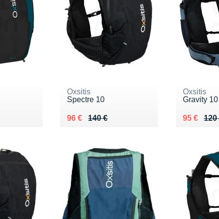
Oxsitis
Oxsitis
Spectre 10
Gravity 10
0 €
Au lieu de 140 €
Vendu 96 €
Au lieu de
Vendu 95
96 €
140 €
95 €
120