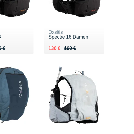
Oxsitis
6
Spectre 16 Damen
 160 €
6 €
Au lieu de 160 €
Vendu 136 €
0 €
136 €
160 €