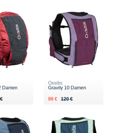
Oxsitis
12 Damen
Gravity 10 Damen
 140 €
 €
Au lieu de 120 €
Vendu 99 €
 €
99 €
120 €