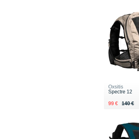
Oxsitis
Spectre 12
Au lieu de 14
Vendu 99 €
99 €
140 €