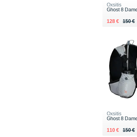
Oxsitis
Ghost 8 Dam
Au lieu de 15
Vendu 128 €
128 €
150 €
Oxsitis
Ghost 8 Dam
Au lieu de 15
Vendu 110 €
110 €
150 €