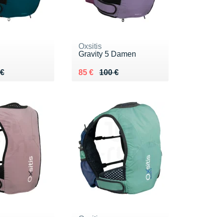
Oxsitis
Gravity 5 Damen
 100 €
 €
Au lieu de 100 €
Vendu 85 €
 €
85 €
100 €