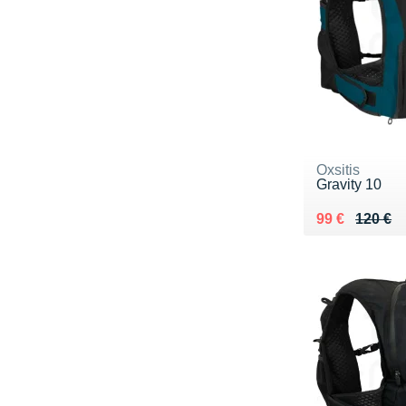
Oxsitis
Gravity 10
Au lieu de 12
Vendu 99 €
99 €
120 €