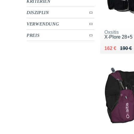
KRITERIEN
DISZIPLIN
VERWENDUNG
Oxsitis
PREIS
X-Plore 28+5
Au lieu de 19
Vendu 162 €
162 €
190 €