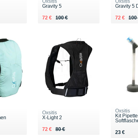
Oxsitis
Oxsitis
Gravity 5
Gravity 5
0 €
Au lieu de 100 €
Vendu 72 €
Au lieu de
Vendu 72
72 €
100 €
72 €
100
Oxsitis
Oxsitis
Kit Pipette
men
X-Light 2
Softflasch
0 €
Au lieu de 80 €
Vendu 72 €
72 €
80 €
Vendu 23
23 €