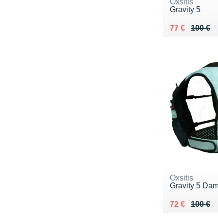
Oxsitis
Gravity 5
Au lieu de 10
Vendu 77 €
77 €
100 €
Oxsitis
Gravity 5 Da
Au lieu de 10
Vendu 72 €
72 €
100 €