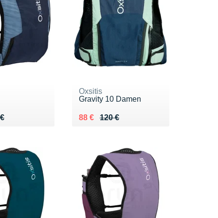
Oxsitis
Gravity 10 Damen
 120 €
 €
Au lieu de 120 €
Vendu 88 €
 €
88 €
120 €