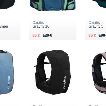
Oxsitis
Oxsitis
Damen
Gravity 10
Gravity 5
0 €
Au lieu de 120 €
Vendu 85 €
Au lieu de
Vendu 85
85 €
120 €
85 €
100