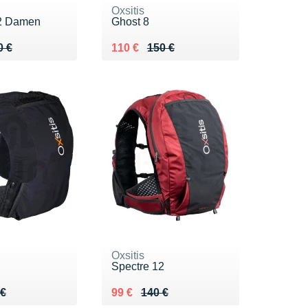
Oxsitis
12 Damen
Ghost 8
 140 €
 €
Au lieu de 150 €
Vendu 110 €
0 €
110 €
150 €
Oxsitis
Spectre 12
 120 €
 €
Au lieu de 140 €
Vendu 99 €
 €
99 €
140 €