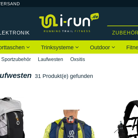
VERSAND
LEKTRONIK
ZUBEHÖ
orttaschen
Trinksysteme
Outdoor
Fitn
Sportzubehör
Laufwesten
Oxsitis
aufwesten
31 Produkt(e) gefunden