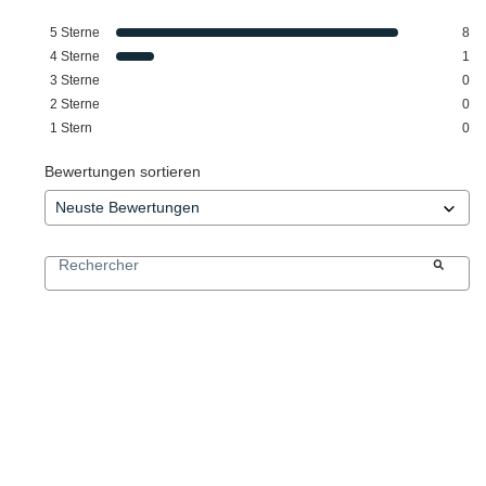
5
Sterne
8
4
Sterne
1
3
Sterne
0
2
Sterne
0
1
Stern
0
Bewertungen sortieren