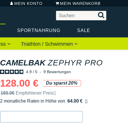
MEIN KONTO
MEIN WARENKORB
R
SPORTNAHRUNG
SALE
ess
Triathlon / Schwimmen
CAMELBAK
ZEPHYR PRO
4.9
/
5
-
9
Bewertungen
128.00 €
Du sparst 20%
Unverbindliche Preisempfehlung der Marke
160.0€
Empfohlener Preis
2 monatliche Raten in Höhe von
64.00 €
Ohne Zusatzkosten