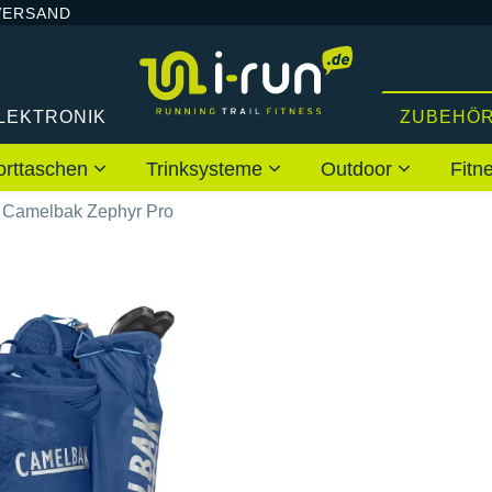
VERSAND
LEKTRONIK
ZUBEHÖ
orttaschen
Trinksysteme
Outdoor
Fitn
Camelbak Zephyr Pro