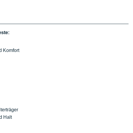
ste:
d Komfort
terträger
d Halt