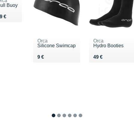
rca
ull Buoy
endu 19 €
9 €
Orca
Orca
Silicone Swimcap
Hydro Booties
Vendu 9 €
Vendu 49 €
9 €
49 €
1
2
3
4
5
6