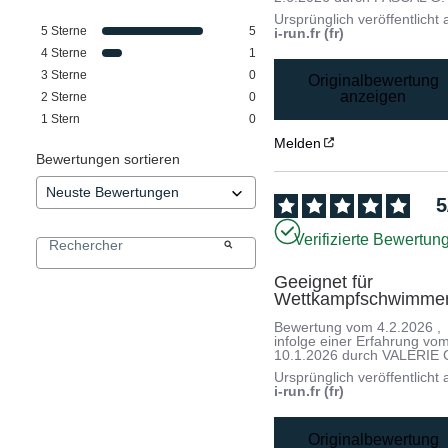
Ursprünglich veröffentlicht 
5
Sterne
5
i-run.fr (fr)
4
Sterne
1
3
Sterne
0
Originalbewertung
anzeigen
2
Sterne
0
1
Stern
0
Melden
Bewertungen sortieren
5
Verifizierte Bewertun
Geeignet für 
Wettkampfschwimme
Bewertung vom
4.2.2026
,
infolge einer Erfahrung vo
10.1.2026
durch
VALERIE 
Ursprünglich veröffentlicht 
i-run.fr (fr)
Originalbewertung