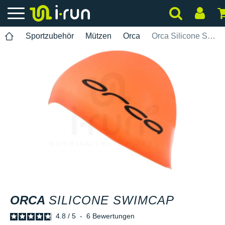
Sportzubehör
Mützen
Orca
Orca Silicone Swimcap
ORCA
SILICONE SWIMCAP
4.8
/
5
-
6
Bewertungen