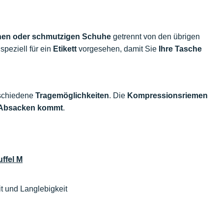
chen oder schmutzigen Schuhe
getrennt von den übrigen
 speziell für ein
Etikett
vorgesehen, damit Sie
Ihre Tasche
schiedene
Tragemöglichkeiten
. Die
Kompressionsriemen
m Absacken kommt
.
ffel M
it und Langlebigkeit