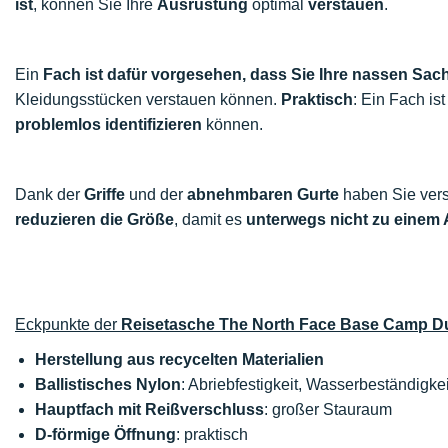
ist
, können Sie Ihre
Ausrüstung
optimal
verstauen
.
Ein
Fach ist dafür vorgesehen, dass Sie Ihre nassen Sa
Kleidungsstücken verstauen können.
Praktisch
: Ein Fach ist
problemlos identifizieren
können.
Dank der
Griffe
und der
abnehmbaren Gurte
haben Sie ver
reduzieren
die Größe
, damit es
unterwegs nicht zu eine
Eckpunkte der
Reisetasche The North Face Base Camp Du
Herstellung aus recycelten Materialien
Ballistisches Nylon
: Abriebfestigkeit, Wasserbeständigke
Hauptfach mit Reißverschluss
: großer Stauraum
D-förmige Öffnung
: praktisch