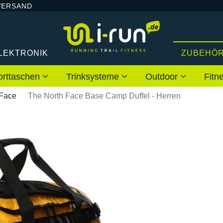
VERSAND
LEKTRONIK
ZUBEHÖ
orttaschen
Trinksysteme
Outdoor
Fitn
 Face
The North Face Base Camp Duffel - Herren