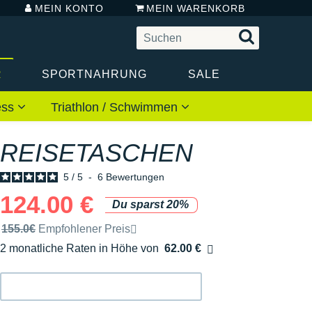
MEIN KONTO
MEIN WARENKORB
R
SPORTNAHRUNG
SALE
ess
Triathlon / Schwimmen
REISETASCHEN
5
/
5
-
6
Bewertungen
124.00 €
Du sparst 20%
Unverbindliche Preisempfehlung der Marke
155.0€
Empfohlener Preis
2 monatliche Raten in Höhe von
62.00 €
Ohne Zusatzkosten