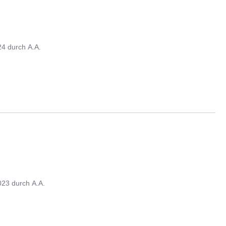
24
durch
A.A.
023
durch
A.A.