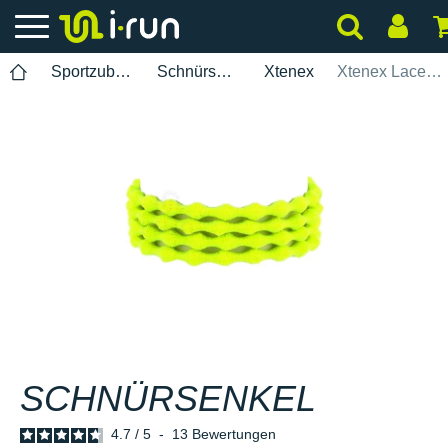
Sportzubehör
Schnürsenkel
Xtenex
Xtenex Lacets XH200 Hybrid 75 cm
SCHNÜRSENKEL
4.7
/
5
-
13
Bewertungen