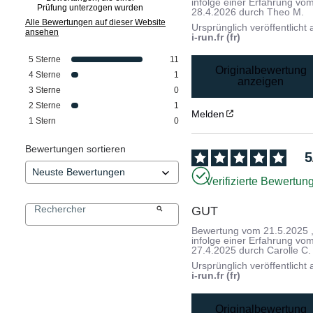
infolge einer Erfahrung vo
Prüfung unterzogen wurden
28.4.2026
durch
Theo M.
Alle Bewertungen auf dieser Website
Ursprünglich veröffentlicht 
ansehen
i-run.fr (fr)
5
Sterne
11
Originalbewertung
4
Sterne
1
anzeigen
3
Sterne
0
2
Sterne
1
Melden
1
Stern
0
Bewertungen sortieren
5
Verifizierte Bewertun
GUT
Bewertung vom
21.5.2025
infolge einer Erfahrung vo
27.4.2025
durch
Carolle C.
Ursprünglich veröffentlicht 
i-run.fr (fr)
Originalbewertung