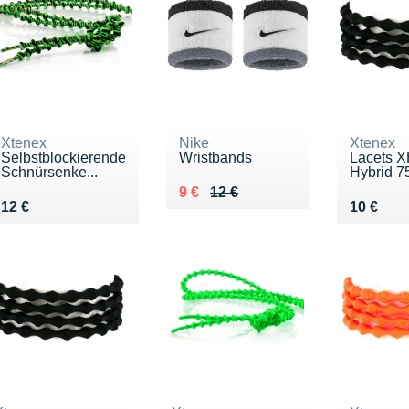
Xtenex
Nike
Xtenex
Selbstblockierende
Wristbands
Lacets 
Schnürsenke...
Hybrid 7
Au lieu de 12 €
Vendu 9 €
9 €
12 €
Vendu 12 €
Vendu 1
12 €
10 €