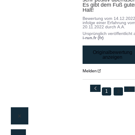
Es gibt dem Fuß guten
Halt!
Bewertung vom
14.12.202
infolge einer Erfahrung vo
20.11.2022
durch
A.A.
Ursprünglich veröffentlicht 
i-run.fr (fr)
Originalbewertung
anzeigen
Melden
1
3