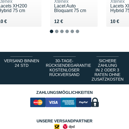
Xtenex
Xtenex
Xtenex
Lacets XH200
Lacet Auto
Lacets 
Hybrid 75 cm
Bloquant 75 cm
Hybrid 7
Vendu 10 €
Vendu 12 €
Vendu 1
10 €
12 €
10 €
1
2
3
4
5
6
VERSAND BINNEN
30-TAGE-
SICHERE
24 STD
RÜCKSENDEGARANTIE
ZAHLUNG
KOSTENLOSER
IN 2 ODER 3
RÜCKVERSAND
RATEN OHNE
ZUSATZKOSTEN
ZAHLUNGSMÖGLICHKEITEN
UNSERE VERSANDPARTNER