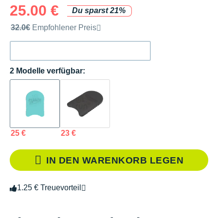
25.00 €
Du sparst 21%
Unverbindliche Preisempfehlung der Marke
32.0€
Empfohlener Preis
2 Modelle verfügbar:
25 €
23 €
IN DEN WARENKORB LEGEN
1.25 € Treuevorteil