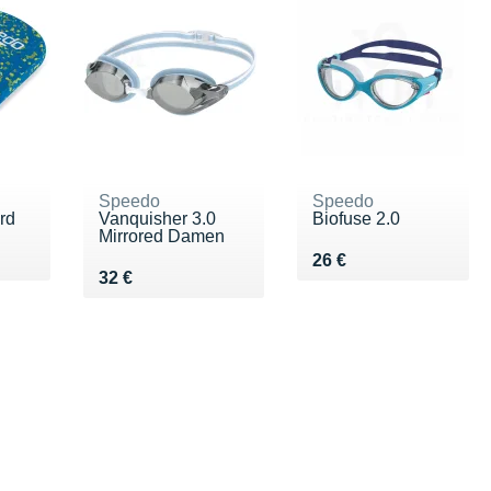
Speedo
Speedo
rd
Vanquisher 3.0
Biofuse 2.0
Mirrored Damen
 €
Vendu 26 €
26 €
Vendu 32 €
32 €