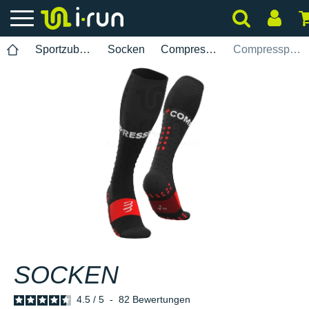
Sportzubehör
Socken
Compressport
Compressport Full Socks Run
SOCKEN
4.5
/
5
-
82
Bewertungen