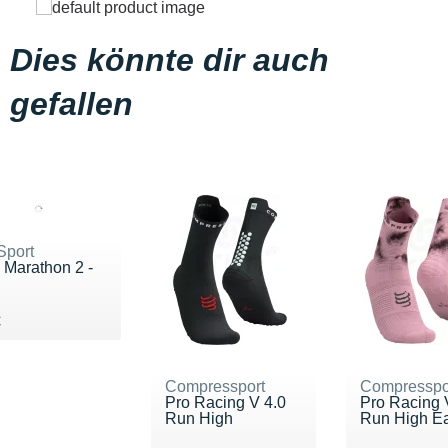
Dies könnte dir auch
gefallen
Sport
 Marathon 2 -
du 18 €
€
Compressport
Compresspo
Pro Racing V 4.0
Pro Racing 
Run High
Run High Eat