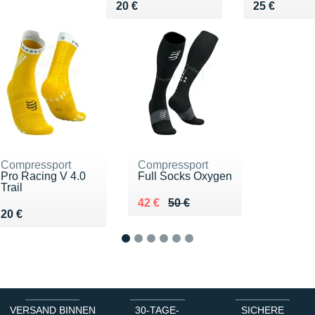
Vendu 20 €
Vendu 25 €
20 €
25 €
Compressport
Compressport
Pro Racing V 4.0
Full Socks Oxygen
Trail
Au lieu de 50 €
Vendu 42 €
42 €
50 €
Vendu 20 €
20 €
1
2
3
4
5
6
VERSAND BINNEN
30-TAGE-
SICHERE