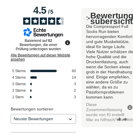
4.5
/
5
Bewertun
sübersicht
Die Compressport Full
Socks Run bieten
hervorragenden Komfort
Basierend auf
82
und gute Muskelstütze,
Bewertungen, die einer
ideal für lange Läufe.
Prüfung unterzogen wurden
Viele Nutzer schätzen di
Alle Bewertungen auf dieser Website
hohe Qualität und die
ansehen
Druckentlastung, auch
wenn die Socken etwas
5
Sterne
60
grob in der Handhabung
sind. Einige empfehlen,
4
Sterne
14
eine andere Größe zu
3
Sterne
3
wählen, da es zu
2
Sterne
2
Passformproblemen
kommen kann.
1
Stern
3
Diese
Bewertungen sortieren
Zusammenfassung
wurde von KI erstellt
Ja
Nei
War es hilfreich?