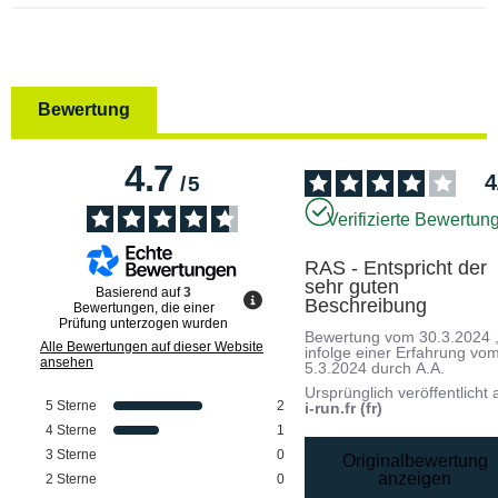
Bewertung
4.7
4
/
5
Verifizierte Bewertun
RAS - Entspricht der 
sehr guten 
Basierend auf
3
Beschreibung
Bewertungen, die einer
Prüfung unterzogen wurden
Bewertung vom
30.3.2024
Alle Bewertungen auf dieser Website
infolge einer Erfahrung vo
ansehen
5.3.2024
durch
A.A.
Ursprünglich veröffentlicht 
5
Sterne
2
i-run.fr (fr)
4
Sterne
1
3
Sterne
0
Originalbewertung
anzeigen
2
Sterne
0