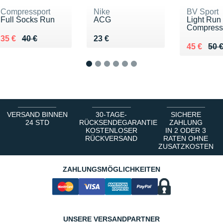
Compressport
Nike
BV Sport
Full Socks Run
ACG
Light Run
Compress
Au lieu de 40 €
Vendu 35 €
Vendu 23 €
35 €
40 €
23 €
Au lieu de
Vendu 45
45 €
50 
1
2
3
4
5
6
VERSAND BINNEN
30-TAGE-
SICHERE
24 STD
RÜCKSENDEGARANTIE
ZAHLUNG
KOSTENLOSER
IN 2 ODER 3
RÜCKVERSAND
RATEN OHNE
ZUSATZKOSTEN
ZAHLUNGSMÖGLICHKEITEN
UNSERE VERSANDPARTNER