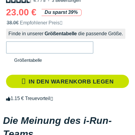
4.7
/
5
-
3
Bewertungen
23.00 €
Du sparst 39%
Unverbindliche Preisempfehlung der Marke
38.0€
Empfohlener Preis
Finde in unserer
Größentabelle
die passende Größe.
Größentabelle
IN DEN WARENKORB LEGEN
1.15 € Treuevorteil
Die Meinung des i-Run-
Teams