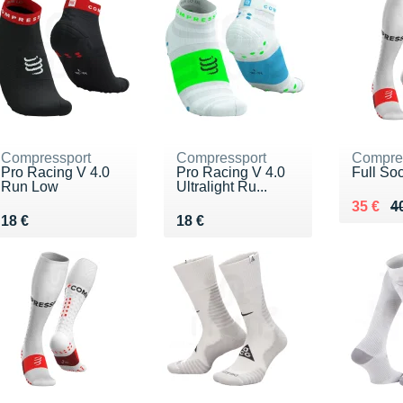
Compressport
Compressport
Compre
Pro Racing V 4.0
Pro Racing V 4.0
Full So
Run Low
Ultralight Ru...
Au lieu
Vendu 
35 €
4
Vendu 18 €
Vendu 18 €
18 €
18 €