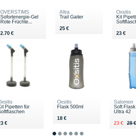
OVERSTIMS
Altra
Oxsitis
Sofortenergie-Gel
Trail Gaiter
Kit Pipett
Rote Früchte...
Softflas
Vendu 25 €
25 €
Vendu 2.70 €
Vendu 2
2.70 €
23 €
xsitis
Oxsitis
Salomon
it Pipetten für
Flask 500ml
Soft Flask
Softflaschen
Ultra 42
Vendu 18 €
18 €
Vendu 23 €
Au lieu de
Vendu 23
23 €
23 €
28 