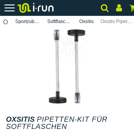
Sportzubehör
Softflaschen
Oxsitis
Oxsitis Pipetten-Kit für Softflaschen
OXSITIS
PIPETTEN-KIT FÜR
SOFTFLASCHEN