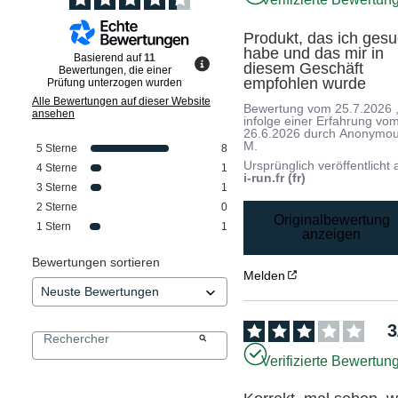
Produkt, das ich gesuc
habe und das mir in 
Basierend auf
11
diesem Geschäft 
Bewertungen, die einer
empfohlen wurde
Prüfung unterzogen wurden
Alle Bewertungen auf dieser Website
Bewertung vom
25.7.2026
ansehen
infolge einer Erfahrung vo
26.6.2026
durch
Anonymo
M.
5
Sterne
8
Ursprünglich veröffentlicht 
4
Sterne
1
i-run.fr (fr)
3
Sterne
1
2
Sterne
0
Originalbewertung
1
Stern
1
anzeigen
Bewertungen sortieren
Melden
3
Verifizierte Bewertun