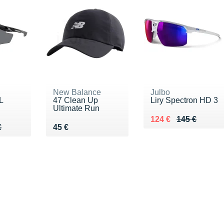
New Balance
Julbo
L
47 Clean Up
Liry Spectron HD 3
Ultimate Run
Au lieu de 145 €
Vendu 124 €
124 €
145 €
42 €
€
Vendu 45 €
€
45 €