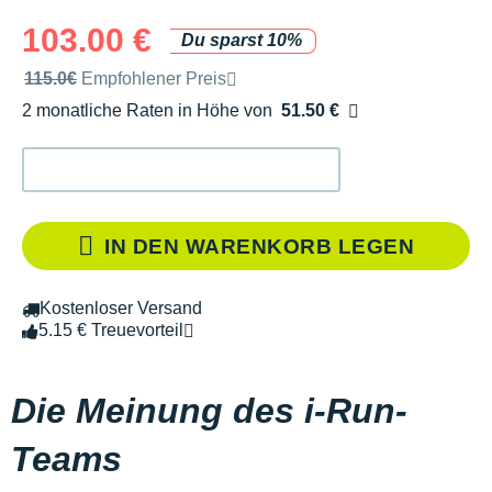
103.00 €
Du sparst 10%
Unverbindliche Preisempfehlung der Marke
115.0€
Empfohlener Preis
2 monatliche Raten in Höhe von
51.50 €
Ohne Zusatzkosten
IN DEN WARENKORB LEGEN
Kostenloser Versand
5.15 € Treuevorteil
Die Meinung des i-Run-
Teams