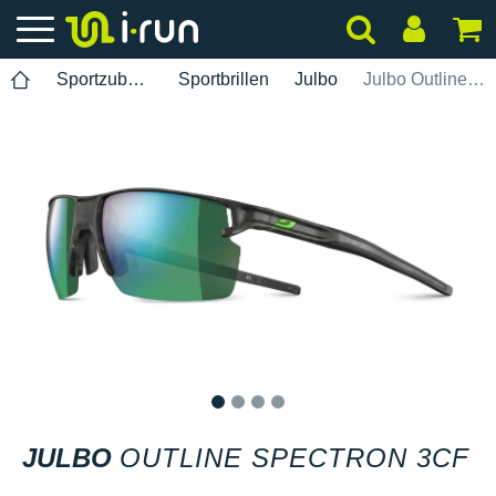
Sportzubehör
Sportbrillen
Julbo
Julbo Outline Spectron 3CF
1
2
3
4
JULBO
OUTLINE SPECTRON 3CF