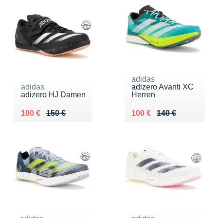
adidas
adidas
adizero Avanti XC
adizero HJ Damen
Herren
Au lieu de 150 €
Vendu 100 €
Au lieu de 140 €
Vendu 100 €
100 €
150 €
100 €
140 €