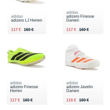
adidas
adidas
adizero Finesse
adizero LJ Herren
Damen
Au lieu de 160 €
Vendu 117 €
Au lieu de 160 €
Vendu 117 €
117 €
160 €
117 €
160 €
adidas
adidas
adizero Finesse
adizero Javelin
Herren
Damen
Au lieu de 160 €
Vendu 117 €
Au lieu de 160 €
Vendu 116 €
117 €
160 €
116 €
160 €