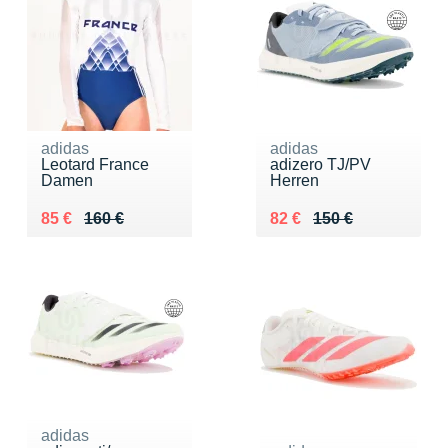
adidas
adidas
Leotard France
adizero TJ/PV
Damen
Herren
Au lieu de 160 €
Vendu 85 €
Au lieu de 150 €
Vendu 82 €
85 €
160 €
82 €
150 €
adidas