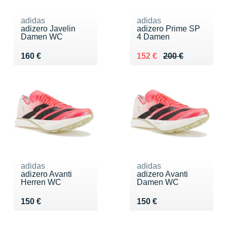
adidas
adidas
adizero Javelin
adizero Prime SP
Damen WC
4 Damen
Vendu 160 €
Au lieu de 200 €
Vendu 152 €
160 €
152 €
200 €
adidas
adidas
adizero Avanti
adizero Avanti
Herren WC
Damen WC
Vendu 150 €
Vendu 150 €
150 €
150 €