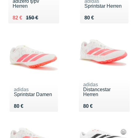
adizero tj/pv
adidas
Herren
Sprintstar Herren
Au lieu de 150 €
Vendu 82 €
Vendu 80 €
82 €
150 €
80 €
adidas
adidas
Distancestar
Sprintstar Damen
Herren
Vendu 80 €
Vendu 80 €
80 €
80 €