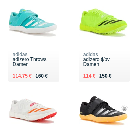
adidas
adidas
adizero Throws
adizero tj/pv
Damen
Damen
Au lieu de 160 €
Vendu 114.75 €
Au lieu de 150 €
Vendu 114 €
114.75 €
160 €
114 €
150 €