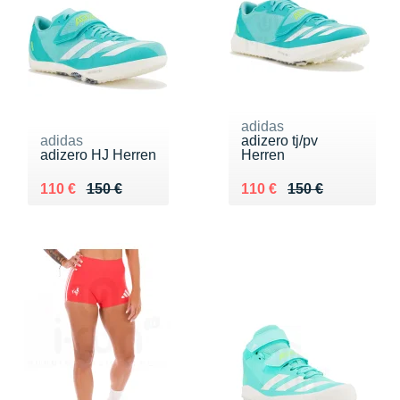
adidas
adidas
adizero tj/pv
adizero HJ Herren
Herren
Au lieu de 150 €
Vendu 110 €
Au lieu de 150 €
Vendu 110 €
110 €
150 €
110 €
150 €