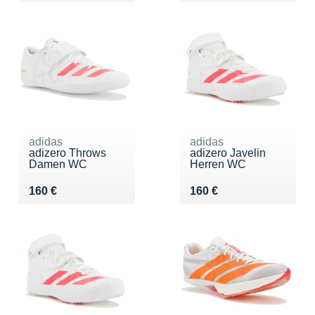
adidas
adidas
adizero Throws
adizero Javelin
Damen WC
Herren WC
Vendu 160 €
Vendu 160 €
160 €
160 €