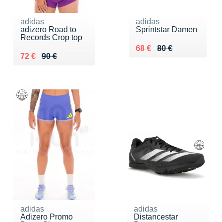
adidas
adidas
adizero Road to
Sprintstar Damen
Records Crop top
Au lieu de 80 €
Vendu 68 €
68 €
80 €
Au lieu de 90 €
Vendu 72 €
72 €
90 €
adidas
adidas
Adizero Promo
Distancestar