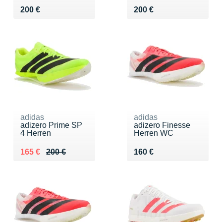
Vendu 200 €
Vendu 200 €
200 €
200 €
adidas
adidas
adizero Prime SP
adizero Finesse
4 Herren
Herren WC
Au lieu de 200 €
Vendu 165 €
Vendu 160 €
165 €
200 €
160 €