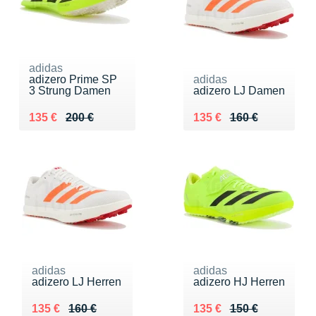
adidas
adizero Prime SP
adidas
3 Strung Damen
adizero LJ Damen
Au lieu de 200 €
Vendu 135 €
Au lieu de 160 €
Vendu 135 €
135 €
200 €
135 €
160 €
adidas
adidas
adizero LJ Herren
adizero HJ Herren
Au lieu de 160 €
Vendu 135 €
Au lieu de 150 €
Vendu 135 €
135 €
160 €
135 €
150 €