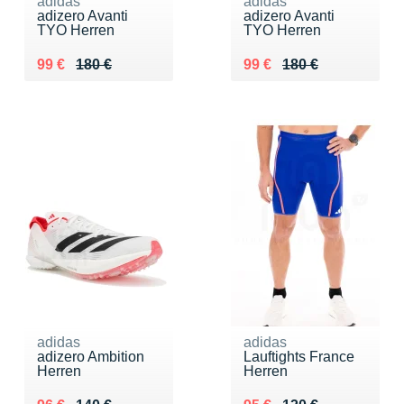
adidas
adidas
adizero Avanti
adizero Avanti
TYO Herren
TYO Herren
Au lieu de 180 €
Vendu 99 €
Au lieu de 180 €
Vendu 99 €
99 €
180 €
99 €
180 €
adidas
adidas
adizero Ambition
Lauftights France
Herren
Herren