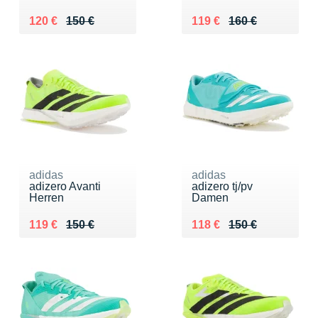
Au lieu de 150 €
Vendu 120 €
Au lieu de 160 €
Vendu 119 €
120 €
150 €
119 €
160 €
adidas
adidas
adizero Avanti
adizero tj/pv
Herren
Damen
Au lieu de 150 €
Vendu 119 €
Au lieu de 150 €
Vendu 118 €
119 €
150 €
118 €
150 €