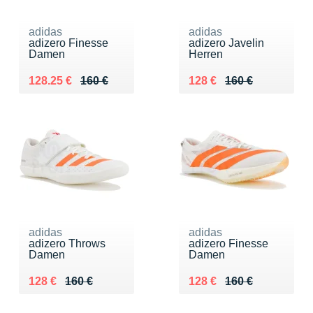
adidas
adidas
adizero Finesse
adizero Javelin
Damen
Herren
Au lieu de 160 €
Vendu 128.25 €
Au lieu de 160 €
Vendu 128 €
128.25 €
160 €
128 €
160 €
adidas
adidas
adizero Throws
adizero Finesse
Damen
Damen
Au lieu de 160 €
Vendu 128 €
Au lieu de 160 €
Vendu 128 €
128 €
160 €
128 €
160 €