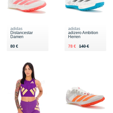
adidas
adidas
Distancestar
adizero Ambition
Damen
Herren
Vendu 80 €
Au lieu de 140 €
Vendu 78 €
80 €
78 €
140 €