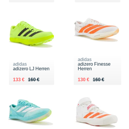
adidas
adidas
adizero Finesse
adizero LJ Herren
Herren
Au lieu de 160 €
Vendu 133 €
Au lieu de 160 €
Vendu 130 €
133 €
160 €
130 €
160 €