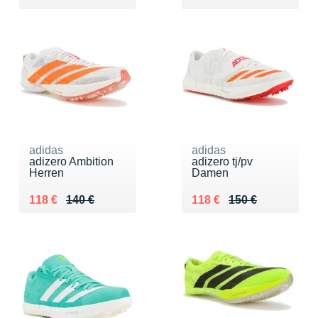
adidas
adidas
adizero Ambition
adizero tj/pv
Herren
Damen
Au lieu de 140 €
Vendu 118 €
Au lieu de 150 €
Vendu 118 €
118 €
140 €
118 €
150 €