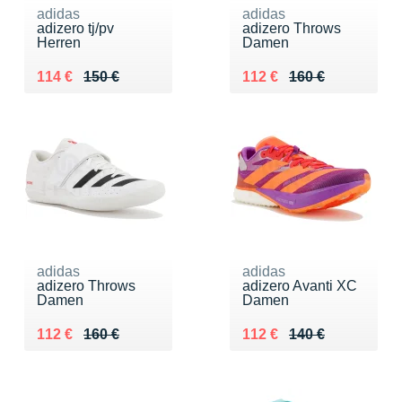
adidas
adidas
adizero tj/pv
adizero Throws
Herren
Damen
Au lieu de 150 €
Vendu 114 €
Au lieu de 160 €
Vendu 112 €
114 €
150 €
112 €
160 €
adidas
adidas
adizero Throws
adizero Avanti XC
Damen
Damen
Au lieu de 160 €
Vendu 112 €
Au lieu de 140 €
Vendu 112 €
112 €
160 €
112 €
140 €