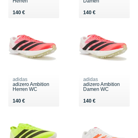
Herren
Damen
Vendu 140 €
Vendu 140 €
140 €
140 €
adidas
adidas
adizero Ambition
adizero Ambition
Herren WC
Damen WC
Vendu 140 €
Vendu 140 €
140 €
140 €