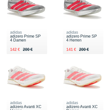
adidas
adidas
adizero Prime SP
adizero Prime SP
4 Damen
4 Herren
Au lieu de 200 €
Vendu 142 €
Au lieu de 200 €
Vendu 141 €
142 €
200 €
141 €
200 €
adidas
adidas
adizero Avanti XC
adizero Avanti XC