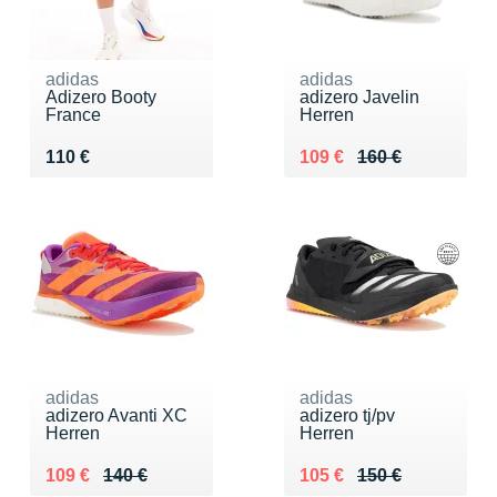
adidas
adidas
Adizero Booty
adizero Javelin
France
Herren
Vendu 110 €
Au lieu de 160 €
Vendu 109 €
110 €
109 €
160 €
adidas
adidas
adizero Avanti XC
adizero tj/pv
Herren
Herren
Au lieu de 140 €
Vendu 109 €
Au lieu de 150 €
Vendu 105 €
109 €
140 €
105 €
150 €