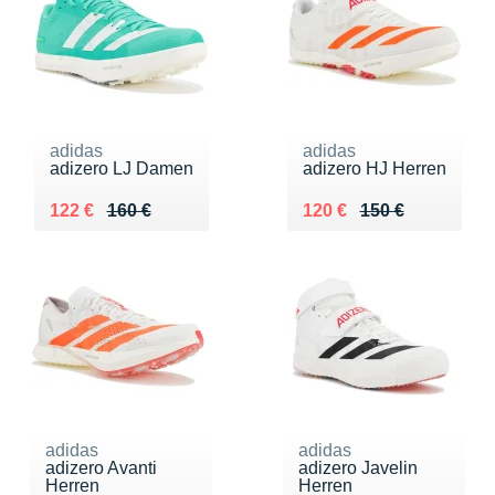
adidas
adidas
adizero LJ Damen
adizero HJ Herren
Au lieu de 160 €
Vendu 122 €
Au lieu de 150 €
Vendu 120 €
122 €
160 €
120 €
150 €
adidas
adidas
adizero Avanti
adizero Javelin
Herren
Herren