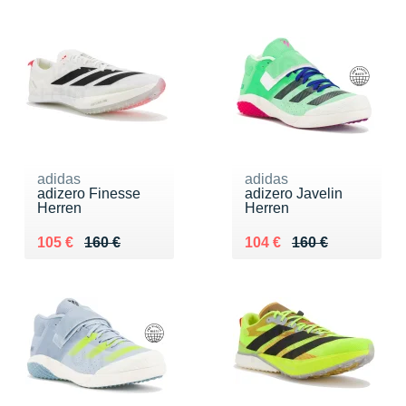
adidas
adidas
adizero Finesse
adizero Javelin
Herren
Herren
Au lieu de 160 €
Vendu 105 €
Au lieu de 160 €
Vendu 104 €
105 €
160 €
104 €
160 €