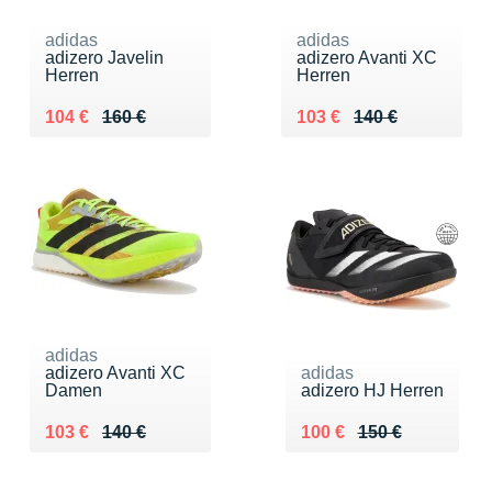
adidas
adidas
adizero Javelin
adizero Avanti XC
Herren
Herren
Au lieu de 160 €
Vendu 104 €
Au lieu de 140 €
Vendu 103 €
104 €
160 €
103 €
140 €
adidas
adizero Avanti XC
adidas
Damen
adizero HJ Herren
Au lieu de 140 €
Vendu 103 €
Au lieu de 150 €
Vendu 100 €
103 €
140 €
100 €
150 €