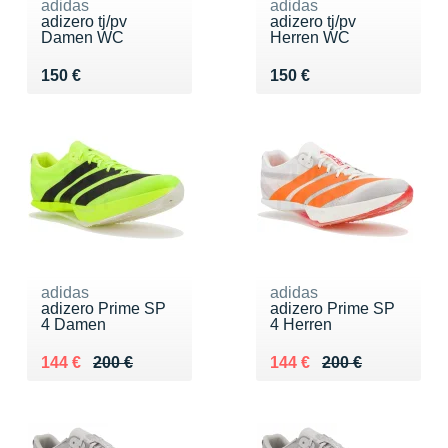
adidas
adidas
adizero tj/pv
adizero tj/pv
Damen WC
Herren WC
Vendu 150 €
Vendu 150 €
150 €
150 €
adidas
adidas
adizero Prime SP
adizero Prime SP
4 Damen
4 Herren
Au lieu de 200 €
Vendu 144 €
Au lieu de 200 €
Vendu 144 €
144 €
200 €
144 €
200 €