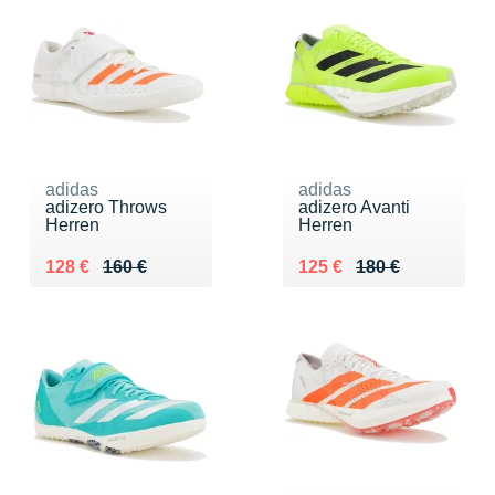
adidas
adidas
adizero Throws
adizero Avanti
Herren
Herren
Au lieu de 160 €
Vendu 128 €
Au lieu de 180 €
Vendu 125 €
128 €
160 €
125 €
180 €