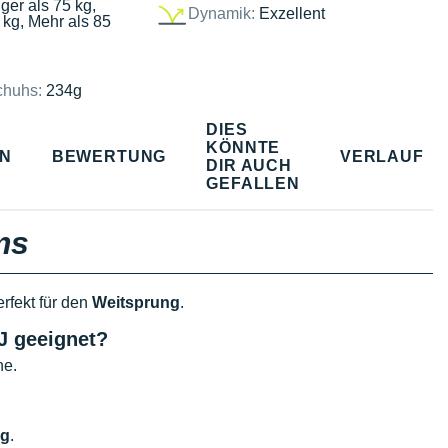
ger als 75 kg,
Dynamik:
Exzellent
 kg, Mehr als 85
chuhs:
234g
DIES
KÖNNTE
EN
BEWERTUNG
VERLAUF
DIR AUCH
GEFALLEN
ms
erfekt für den
Weitsprung
.
LJ geeignet?
ne.
?
ng
.