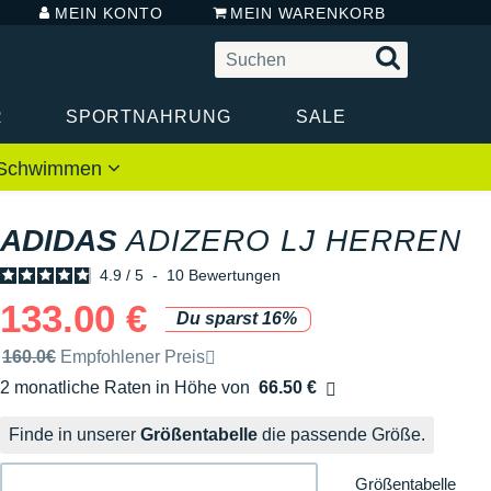
MEIN KONTO
MEIN WARENKORB
R
SPORTNAHRUNG
SALE
 / Schwimmen
ADIDAS
ADIZERO LJ HERREN
4.9
/
5
-
10
Bewertungen
133.00 €
Du sparst 16%
Unverbindliche Preisempfehlung der Marke
160.0€
Empfohlener Preis
2 monatliche Raten in Höhe von
66.50 €
Ohne Zusatzkosten
Finde in unserer
Größentabelle
die passende Größe.
Größentabelle