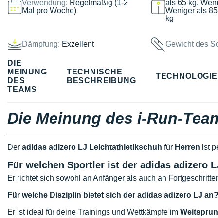
Verwendung:
Regelmäßig (1-2
als 65 kg, Weni
Mal pro Woche)
Weniger als 85
kg
Dämpfung:
Exzellent
Gewicht des S
DIE
MEINUNG
TECHNISCHE
TECHNOLOGI
DES
BESCHREIBUNG
TEAMS
Die Meinung des i-Run-Tea
Der
adidas adizero LJ Leichtathletikschuh
für
Herren
ist p
Für welchen Sportler ist der adidas adizero 
Er richtet sich sowohl an Anfänger als auch an Fortgeschritte
Für welche Disziplin bietet sich der adidas adizero LJ an
Er ist ideal für deine Trainings und Wettkämpfe im
Weitspru