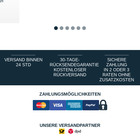
er
5 €
1
2
3
4
5
6
VERSAND BINNEN
30-TAGE-
SICHERE
24 STD
RÜCKSENDEGARANTIE
ZAHLUNG
KOSTENLOSER
IN 2 ODER 3
RÜCKVERSAND
RATEN OHNE
ZUSATZKOSTEN
ZAHLUNGSMÖGLICHKEITEN
UNSERE VERSANDPARTNER