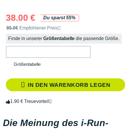
38.00 €
Du sparst 55%
Unverbindliche Preisempfehlung der Marke
85.0€
Empfohlener Preis
Finde in unserer
Größentabelle
die passende Größe.
Größentabelle
IN DEN WARENKORB LEGEN
1.90 € Treuevorteil
Die Meinung des i-Run-