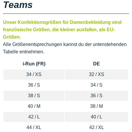
Teams
Unser Konfektionsgrößen für Damenbekleidung sind
französische Größen, die kleiner ausfallen, als EU-
Größen.
Alle Größenentsprechungen kannst du der untenstehenden
Tabelle entnehmen.
i-Run (FR)
DE
34 / XS
32 / XS
36 / S
34 / S
38 / S
36 / S
40 / M
38 / M
42 / L
40 / L
44 / XL
42 / XL