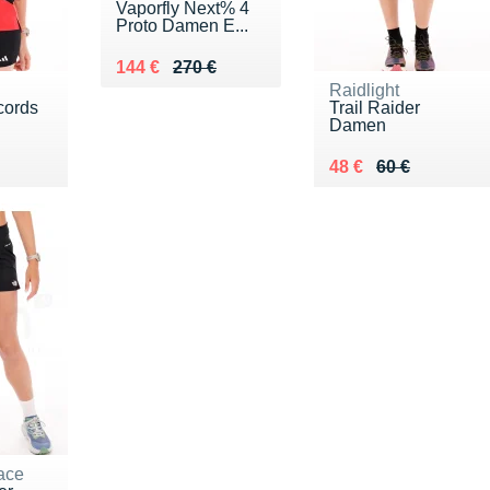
Vaporfly Next% 4
Proto Damen E...
Au lieu de 270 €
Vendu 144 €
144 €
270 €
Raidlight
cords
Trail Raider
Damen
5 €
Au lieu de 60 €
Vendu 48 €
48 €
60 €
ace