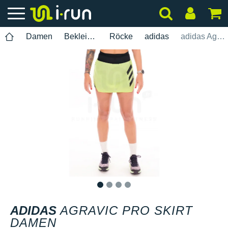
Damen
Bekleidung
Röcke
adidas
adidas Agravic Pro Skirt Damen
1
2
3
4
ADIDAS
AGRAVIC PRO SKIRT
DAMEN