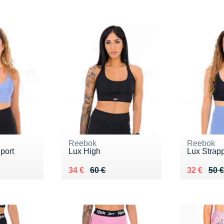
Reebok
Reebok
port
Lux High
Lux Strap
 €
Au lieu de 60 €
Vendu 34 €
Au lieu de
Vendu 32
34 €
60 €
32 €
50 €