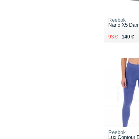
Reebok
Nano X5 Da
Au lieu de 14
Vendu 93 €
93 €
140 €
Reebok
Lux Contour