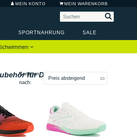
MEIN KONTO
MEIN WARENKORB
R
SPORTNAHRUNG
SALE
 / Schwimmen
Zubehör für Damen
Sortieren
Preis absteigend
nach:
Preis absteigend
Preis aufsteigend