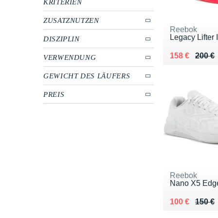
KRITERIEN
ZUSATZNUTZEN
Reebok
Legacy Lifter
DISZIPLIN
Au lieu de 20
Vendu 158 €
158 €
200 €
VERWENDUNG
GEWICHT DES LÄUFERS
PREIS
Reebok
Nano X5 Edg
Au lieu de 15
Vendu 100 €
100 €
150 €