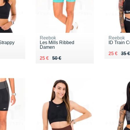
Reebok
Reebok
Strappy
Les Mills Ribbed
ID Train C
Damen
 €
Au lieu de
Vendu 25
25 €
35 €
Au lieu de 50 €
Vendu 25 €
25 €
50 €