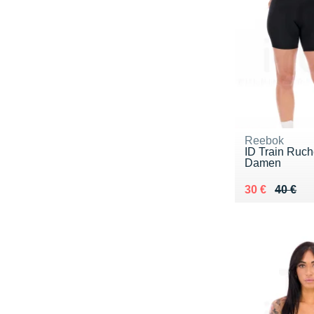
Reebok
ID Train Ruch
Damen
Au lieu de 40
Vendu 30 €
30 €
40 €