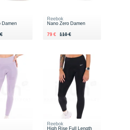
Reebok
o Damen
Nano Zero Damen
 110 €
 €
Au lieu de 110 €
Vendu 79 €
 €
79 €
110 €
Reebok
High Rise Full Length