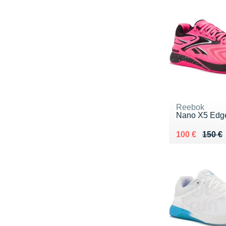
Reebok
Nano X5 Edg
Au lieu de 15
Vendu 100 €
100 €
150 €