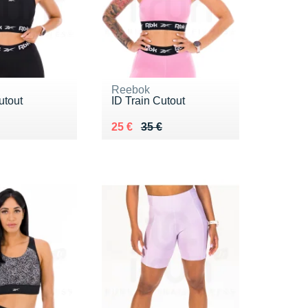
Reebok
utout
ID Train Cutout
 35 €
 €
Au lieu de 35 €
Vendu 25 €
25 €
35 €