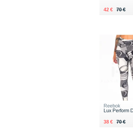
Au lieu de 70
Vendu 42 €
42 €
70 €
Reebok
Lux Perform
Au lieu de 70
Vendu 38 €
38 €
70 €