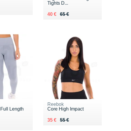
Tights D...
 65 €
 €
Au lieu de 65 €
Vendu 40 €
40 €
65 €
Reebok
Full Length
Core High Impact
Au lieu de 55 €
Vendu 35 €
35 €
55 €
 65 €
 €