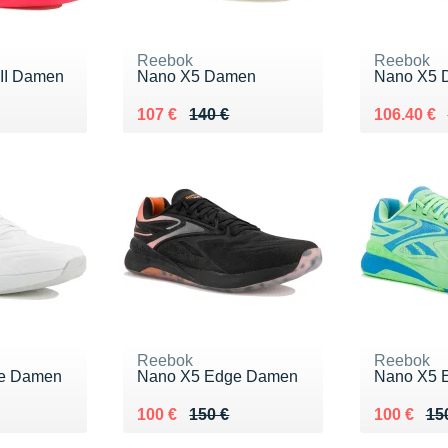
Reebok
Reebok
 III Damen
Nano X5 Damen
Nano X5 
0 €
Au lieu de 140 €
Vendu 107 €
Au lieu de
Vendu 106
107 €
140 €
106.40 €
Reebok
Reebok
e Damen
Nano X5 Edge Damen
Nano X5 
0 €
Au lieu de 150 €
Vendu 100 €
Au lieu de
Vendu 10
100 €
150 €
100 €
15