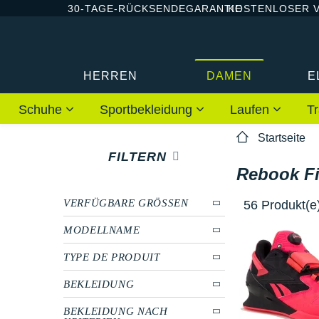
30-TAGE-RÜCKSENDEGARANTIE
KOSTENLOSER 
HERREN
DAMEN
E
Schuhe
Sportbekleidung
Laufen
Tr
Startseite
FILTERN
Rebook Fi
VERFÜGBARE GRÖSSEN
56 Produkt(e
MODELLNAME
TYPE DE PRODUIT
BEKLEIDUNG
BEKLEIDUNG NACH