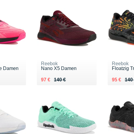
Reebok
Reebok
e Damen
Nano X5 Damen
Floatzig 
0 €
Au lieu de 140 €
Vendu 97 €
Au lieu de
Vendu 95
97 €
140 €
95 €
140