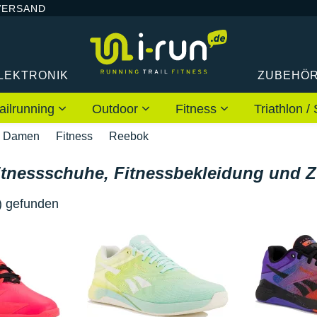
VERSAND
LEKTRONIK
ZUBEHÖ
ailrunning
Outdoor
Fitness
Triathlon
Damen
Fitness
Reebok
tnessschuhe, Fitnessbekleidung und 
) gefunden