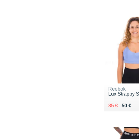
Reebok
Lux Strappy S
Au lieu de 50
Vendu 35 €
35 €
50 €