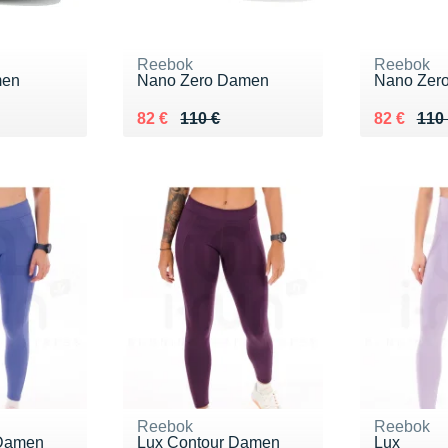
Reebok
Reebok
men
Nano Zero Damen
Nano Zer
0 €
Au lieu de 110 €
Vendu 82 €
Au lieu de
Vendu 82
82 €
110 €
82 €
110
Reebok
Reebok
 Damen
Lux Contour Damen
Lux