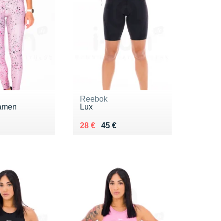
Reebok
Damen
Lux
 55 €
 €
Au lieu de 45 €
Vendu 28 €
28 €
45 €