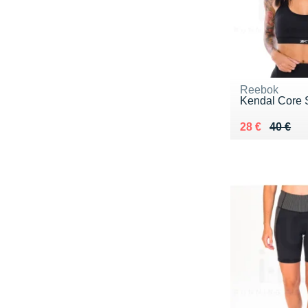
Reebok
Kendal Core 
Au lieu de 40
Vendu 28 €
28 €
40 €