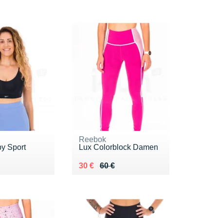
Reebok
py Sport
Lux Colorblock Damen
 50 €
 €
Au lieu de 60 €
Vendu 30 €
30 €
60 €