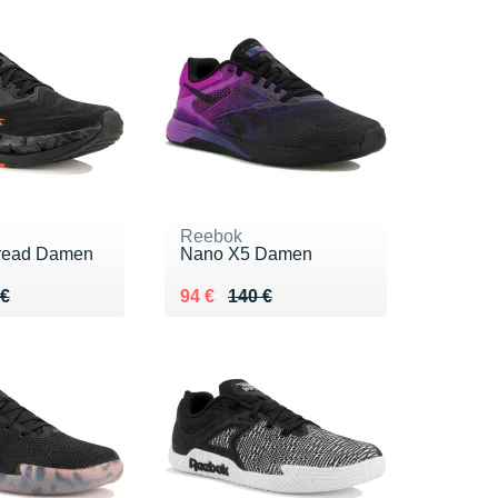
Reebok
Tread Damen
Nano X5 Damen
 140 €
 €
Au lieu de 140 €
Vendu 94 €
 €
94 €
140 €