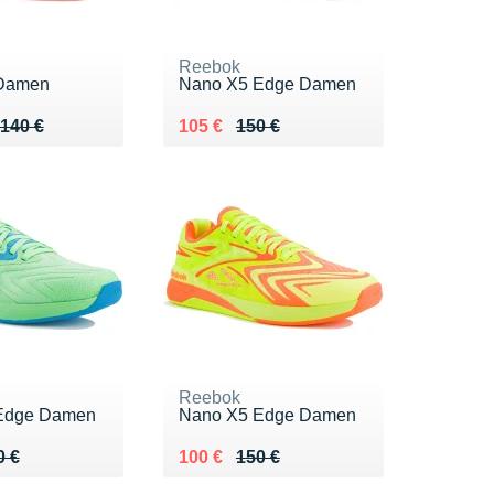
Reebok
Damen
Nano X5 Edge Damen
 140 €
.40 €
Au lieu de 150 €
Vendu 105 €
140 €
105 €
150 €
Reebok
Edge Damen
Nano X5 Edge Damen
 150 €
0 €
Au lieu de 150 €
Vendu 100 €
0 €
100 €
150 €