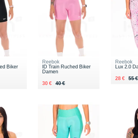
Reebok
Reebok
ed Biker
ID Train Ruched Biker
Lux 2.0 
Damen
Au lieu de
Vendu 28
28 €
55 €
 €
Au lieu de 40 €
Vendu 30 €
30 €
40 €