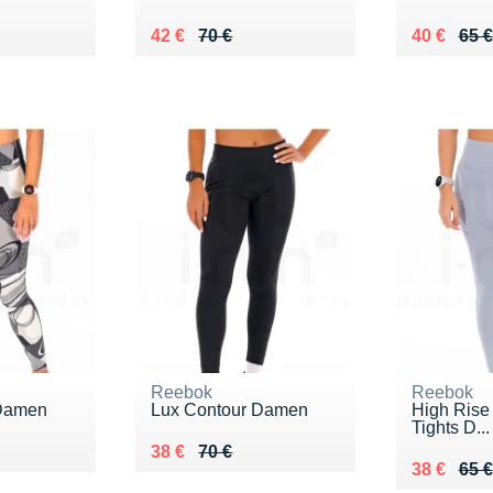
 €
Au lieu de 70 €
Vendu 42 €
Au lieu de
Vendu 40
42 €
70 €
40 €
65 €
Reebok
Reebok
 Damen
Lux Contour Damen
High Rise 
Tights D...
 €
Au lieu de 70 €
Vendu 38 €
38 €
70 €
Au lieu de
Vendu 38
38 €
65 €