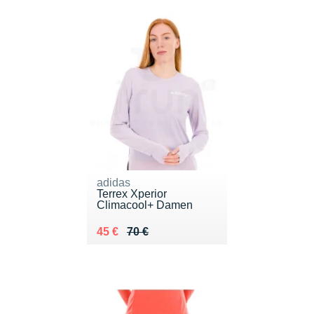
adidas
Terrex Xperior
Climacool+ Damen
Au lieu de 70 €
Vendu 45 €
45 €
70 €