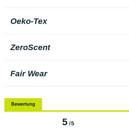
Oeko-Tex
ZeroScent
Fair Wear
Bewertung
5
/
5