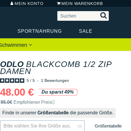
MEIN KONTO
MEIN WARENKORB
R
SPORTNAHRUNG
SALE
 / Schwimmen
ODLO
BLACKCOMB 1/2 ZIP
DAMEN
5
/
5
-
1
Bewertungen
48.00 €
Du sparst 49%
Unverbindliche Preisempfehlung der Marke
95.0€
Empfohlener Preis
Finde in unserer
Größentabelle
die passende Größe.
Größentabelle
Bitte wählen Sie Ihre Größe aus.