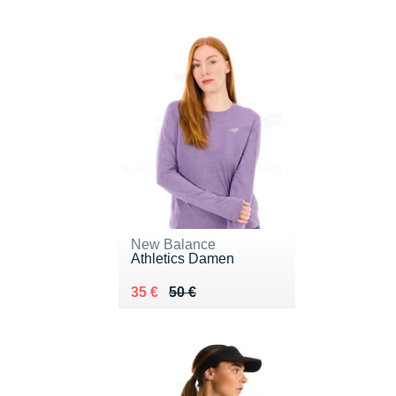
New Balance
Athletics Damen
Au lieu de 50 €
Vendu 35 €
35 €
50 €