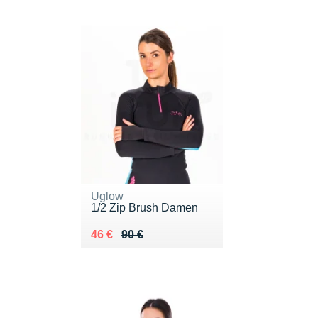
Uglow
1/2 Zip Brush Damen
Au lieu de 90 €
Vendu 46 €
46 €
90 €