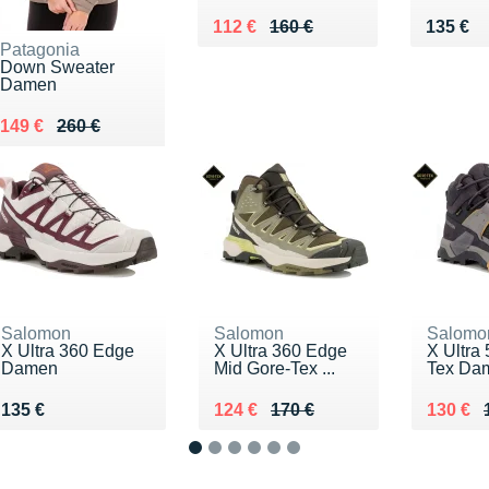
Au lieu de 160 €
Vendu 112 €
Vendu 
112 €
160 €
135 €
Patagonia
Down Sweater
Damen
Au lieu de 260 €
Vendu 149 €
149 €
260 €
Salomon
Salomon
Salomo
X Ultra 360 Edge
X Ultra 360 Edge
X Ultra
Damen
Mid Gore-Tex ...
Tex Da
Vendu 135 €
Au lieu de 170 €
Vendu 124 €
Au lieu
Vendu 
135 €
124 €
170 €
130 €
1
2
3
4
5
6