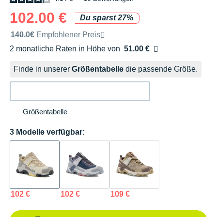
102.00 €
Du sparst 27%
Unverbindliche Preisempfehlung der Marke
140.0€
Empfohlener Preis
2 monatliche Raten in Höhe von
51.00 €
Ohne Zusatzkosten
Finde in unserer
Größentabelle
die passende Größe.
Größentabelle
3 Modelle verfügbar:
102 €
102 €
109 €