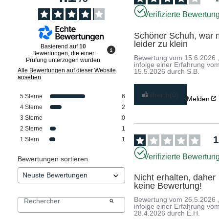
Verifizierte Bewertun
Schöner Schuh, war m
leider zu klein
Basierend auf
10
Bewertungen, die einer
Bewertung vom
15.6.2026
Prüfung unterzogen wurden
infolge einer Erfahrung vo
Alle Bewertungen auf dieser Website
15.5.2026
durch
S.B.
ansehen
Hilfreich
(0)
5
Sterne
6
Melden
4
Sterne
2
3
Sterne
0
2
Sterne
1
1
1
Stern
1
Verifizierte Bewertun
Bewertungen sortieren
Nicht erhalten, daher 
keine Bewertung!
Bewertung vom
26.5.2026
infolge einer Erfahrung vo
28.4.2026
durch
É.H.