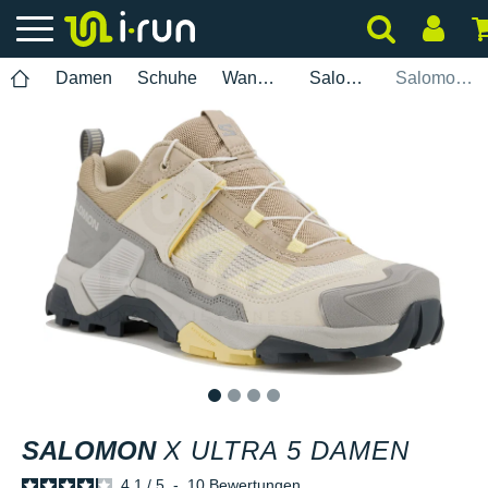
Damen
Schuhe
Wanderung
Salomon
Salomon X Ultra 5 Damen
1
2
3
4
SALOMON
X ULTRA 5 DAMEN
4.1
/
5
-
10
Bewertungen