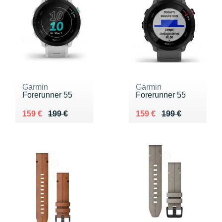
Garmin
Garmin
Forerunner 55
Forerunner 55
Au lieu de 199 €
Vendu 159 €
Au lieu de 199 €
Vendu 159 €
159 €
199 €
159 €
199 €