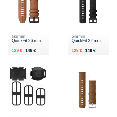
Garmin
Garmin
QuickFit 26 mm
QuickFit 22 mm
Au lieu de 149 €
Vendu 139 €
Au lieu de 149 €
Vendu 129 €
139 €
149 €
129 €
149 €