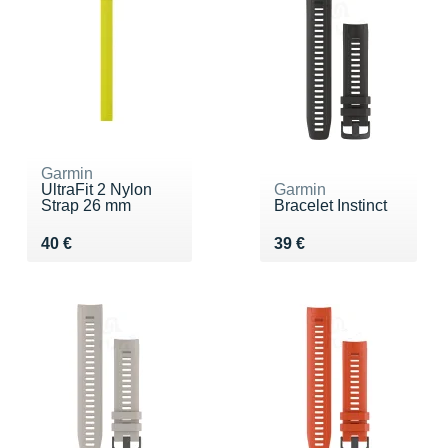
Garmin
UltraFit 2 Nylon
Garmin
Strap 26 mm
Bracelet Instinct
Vendu 40 €
Vendu 39 €
40 €
39 €