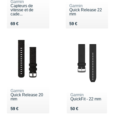
Garmin
Capteurs de
Garmin
vitesse et de
Quick Release 22
cade...
mm
Vendu 69 €
Vendu 59 €
69 €
59 €
Garmin
Quick Release 20
Garmin
mm
QuickFit - 22 mm
Vendu 59 €
Vendu 50 €
59 €
50 €