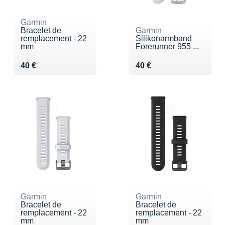
Garmin
Bracelet de
Garmin
remplacement - 22
Silikonarmband
mm
Forerunner 955 ...
Vendu 40 €
Vendu 40 €
40 €
40 €
Garmin
Garmin
Bracelet de
Bracelet de
remplacement - 22
remplacement - 22
mm
mm