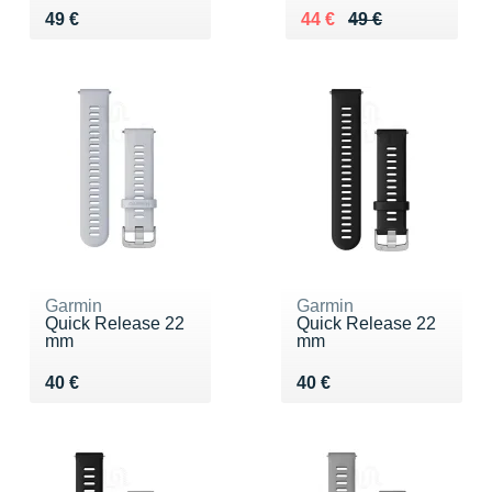
Vendu 49 €
Au lieu de 49 €
Vendu 44 €
49 €
44 €
49 €
Garmin
Garmin
Quick Release 22
Quick Release 22
mm
mm
Vendu 40 €
Vendu 40 €
40 €
40 €