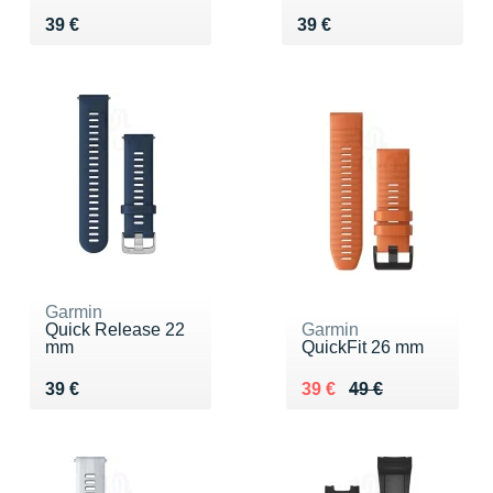
Vendu 39 €
Vendu 39 €
39 €
39 €
Garmin
Quick Release 22
Garmin
mm
QuickFit 26 mm
Vendu 39 €
Au lieu de 49 €
Vendu 39 €
39 €
39 €
49 €