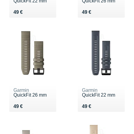
QuickFit 22 mm
QuickFit 26 mm
Vendu 49 €
Vendu 49 €
49 €
49 €
Garmin
Garmin
QuickFit 26 mm
QuickFit 22 mm
Vendu 49 €
Vendu 49 €
49 €
49 €