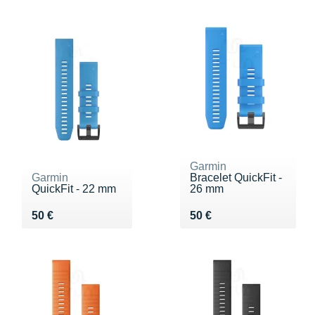
Garmin
Garmin
Bracelet QuickFit -
QuickFit - 22 mm
26 mm
Vendu 50 €
Vendu 50 €
50 €
50 €