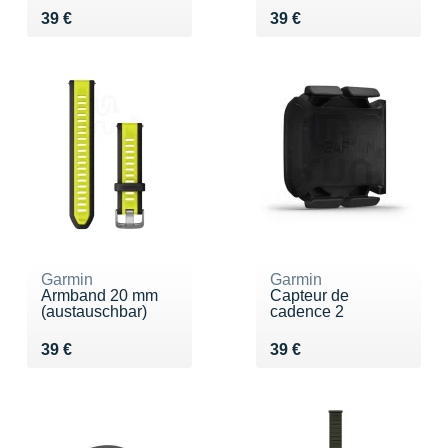
Vendu 39 €
Vendu 39 €
39 €
39 €
Garmin
Garmin
Armband 20 mm
Capteur de
(austauschbar)
cadence 2
Vendu 39 €
Vendu 39 €
39 €
39 €