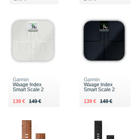
Garmin
Garmin
Waage Index
Waage Index
Smart Scale 2
Smart Scale 2
Au lieu de 149 €
Vendu 139 €
Au lieu de 149 €
Vendu 139 €
139 €
149 €
139 €
149 €