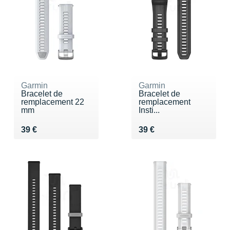
Garmin
Garmin
Bracelet de
Bracelet de
remplacement 22
remplacement
mm
Insti...
Vendu 39 €
Vendu 39 €
39 €
39 €