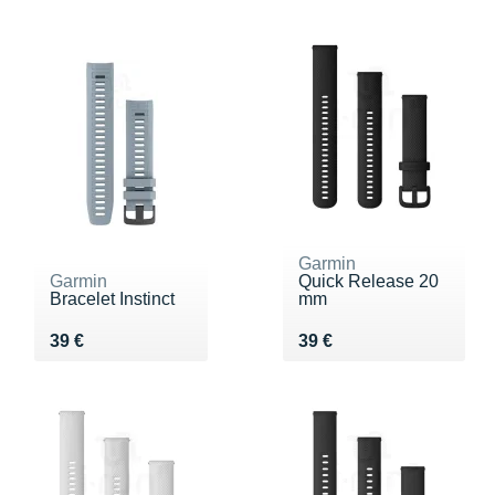
Garmin
Garmin
Quick Release 20
Bracelet Instinct
mm
Vendu 39 €
Vendu 39 €
39 €
39 €