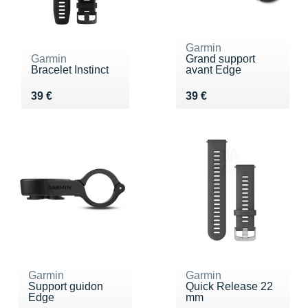
Garmin
Garmin
Grand support
Bracelet Instinct
avant Edge
Vendu 39 €
Vendu 39 €
39 €
39 €
Garmin
Garmin
Support guidon
Quick Release 22
Edge
mm