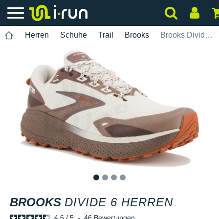
Herren
Schuhe
Trail
Brooks
Brooks Divide 6 Herren
1
2
3
4
BROOKS
DIVIDE 6 HERREN
4.6
/
5
-
46
Bewertungen