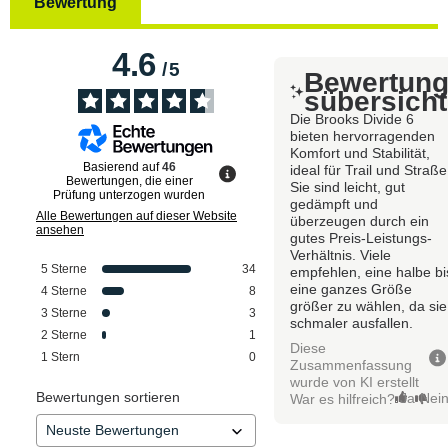
Bewertung
4.6
/
5
Bewertun
sübersicht
Die Brooks Divide 6
bieten hervorragenden
Komfort und Stabilität,
Basierend auf
46
ideal für Trail und Straße
Bewertungen, die einer
Sie sind leicht, gut
Prüfung unterzogen wurden
gedämpft und
Alle Bewertungen auf dieser Website
überzeugen durch ein
ansehen
gutes Preis-Leistungs-
Verhältnis. Viele
5
Sterne
34
empfehlen, eine halbe bi
eine ganzes Größe
4
Sterne
8
größer zu wählen, da sie
3
Sterne
3
schmaler ausfallen.
2
Sterne
1
Diese
1
Stern
0
Zusammenfassung
wurde von KI erstellt
Bewertungen sortieren
Ja
Nei
War es hilfreich?