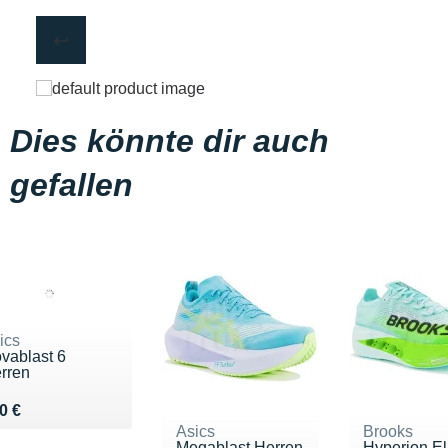
Dies könnte dir auch
gefallen
ics
vablast 6
rren
ndu 160 €
0 €
Asics
Brooks
Megablast Herren
Hyperion El