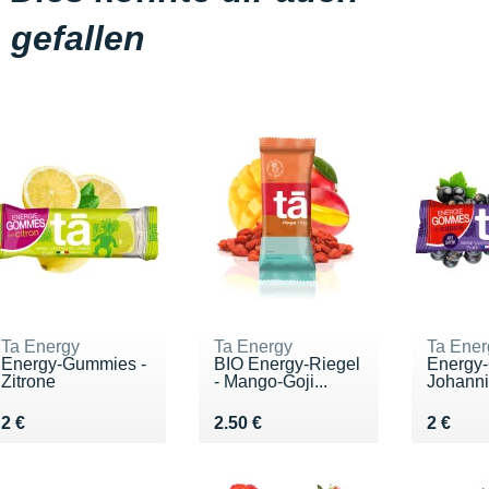
gefallen
Ta Energy
Ta Energy
Ta Ener
Energy-Gummies -
BIO Energy-Riegel
Energy
Zitrone
- Mango-Goji...
Johann
Vendu 2 €
Vendu 2.50 €
Vendu 
2 €
2.50 €
2 €