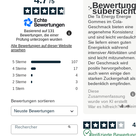
/
5
Bewertun
sübersicht
Die Ta Energy Energie
Gommes im Cola-
Geschmack bieten eine
Basierend auf
131
angenehme Konsistenz
Bewertungen, die einer
und sind leicht verdaulic
Prüfung unterzogen wurden
Sie liefern einen guten
Alle Bewertungen auf dieser Website
Energiekick während
ansehen
intensiver Aktivitäten und
sind leicht mitzunehmen.
5
Sterne
107
Der Geschmack wird
positiv hervorgehoben,
4
Sterne
17
auch wenn einige den
3
Sterne
4
starken Zuckergehalt als
2
Sterne
3
bedenklich empfinden.
1
Stern
0
Diese
Zusammenfassung
Bewertungen sortieren
wurde von KI erstellt
Ja
Nei
War es hilfreich?
4
Verifizierte Bewertun