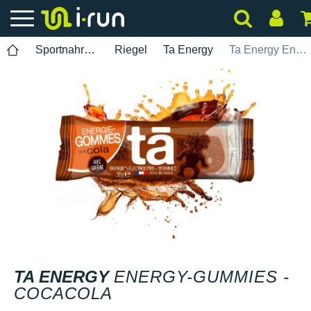
Sportnahrung
Riegel
Ta Energy
Ta Energy Energy-Gummies - CocaCola
TA ENERGY
ENERGY-GUMMIES -
COCACOLA