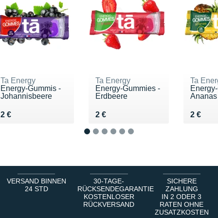
Ta Energy
Ta Energy
Ta Ener
Energy-Gummis -
Energy-Gummies -
Energy
Johannisbeere
Erdbeere
Ananas
Vendu 2 €
Vendu 2 €
Vendu 
2 €
2 €
2 €
1
2
3
4
5
6
VERSAND BINNEN
30-TAGE-
SICHERE
24 STD
RÜCKSENDEGARANTIE
ZAHLUNG
KOSTENLOSER
IN 2 ODER 3
RÜCKVERSAND
RATEN OHNE
ZUSATZKOSTEN