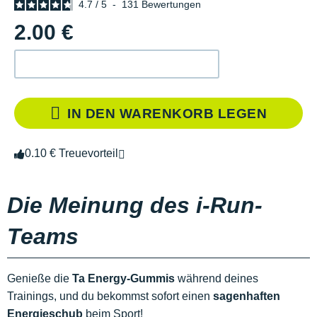
4.7
/
5
-
131
Bewertungen
2.00 €
IN DEN WARENKORB LEGEN
0.10 € Treuevorteil
Die Meinung des i-Run-
Teams
Genieße die
Ta Energy-Gummis
während deines
Trainings, und du bekommst sofort einen
sagenhaften
Energieschub
beim Sport!