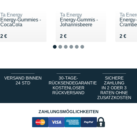
Ta Energy
Ta Energy
Ta Ener
Energy-Gummies -
Energy-Gummis -
Energy
CocaCola
Johannisbeere
Cramber
Vendu 2 €
Vendu 2 €
Vendu 
2 €
2 €
2 €
1
2
3
4
5
6
VERSAND BINNEN
30-TAGE-
SICHERE
24 STD
RÜCKSENDEGARANTIE
ZAHLUNG
KOSTENLOSER
IN 2 ODER 3
RÜCKVERSAND
RATEN OHNE
ZUSATZKOSTEN
ZAHLUNGSMÖGLICHKEITEN