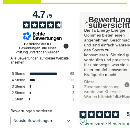
4.7
/
5
Bewertun
sübersicht
Die Ta Energy Energie
Gommes bieten einen
angenehmen Geschmac
Basierend auf
83
und sind einfach währen
Bewertungen, die einer
des Sports zu
Prüfung unterzogen wurden
konsumieren. Sie sind gu
Alle Bewertungen auf dieser Website
verdaulich und praktisch
ansehen
für unterwegs, was sie z
einer empfehlenswerten
5
Sterne
65
Kraftquelle macht.
4
Sterne
12
Diese
Zusammenfassung
3
Sterne
3
wurde von KI erstellt
2
Sterne
2
Ja
Nei
War es hilfreich?
1
Stern
1
Bewertungen sortieren
5
Verifizierte Bewertun