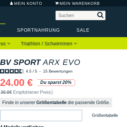
MEIN KONTO
MEIN WARENKORB
R
SPORTNAHRUNG
SALE
ess
Triathlon / Schwimmen
BV SPORT
ARX EVO
4.5
/
5
-
15
Bewertungen
24.00 €
Du sparst 20%
Unverbindliche Preisempfehlung der Marke
30.0€
Empfohlener Preis
Finde in unserer
Größentabelle
die passende Größe.
Größentabelle