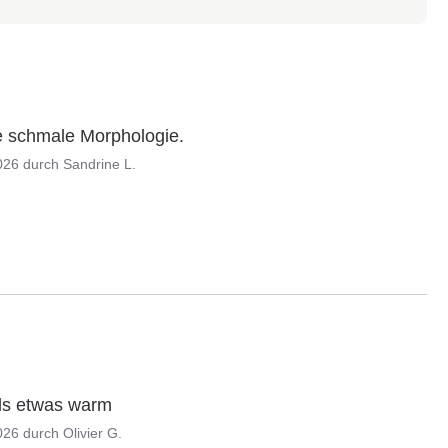
ne schmale Morphologie.
026
durch
Sandrine L.
als etwas warm
026
durch
Olivier G.