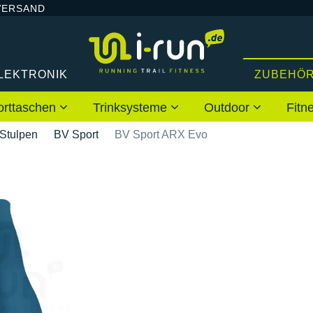
VERSAND
LEKTRONIK
ZUBEHÖ
orttaschen
Trinksysteme
Outdoor
Fitn
Stulpen
BV Sport
BV Sport ARX Evo