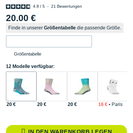
4.8
/
5
-
21
Bewertungen
20.00 €
Finde in unserer
Größentabelle
die passende Größe.
Größentabelle
12 Modelle verfügbar:
20 €
20 €
20 €
16 €
• Paris
2
IN DEN WARENKORB LEGEN