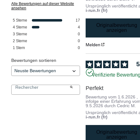
Alle Bewertungen auf dieser Website
Ursprünglich veröffentlicht 
ansehen
i-run.fr (fr)
5
Sterne
17
Originalbewertung
4
Sterne
4
anzeigen
3
Sterne
0
2
Sterne
0
Melden
1
Stern
0
Bewertungen sortieren
5
Verifizierte Bewertun
Perfekt
Bewertung vom
1.6.2026
,
infolge einer Erfahrung vo
9.5.2026
durch
Cedric M.
Ursprünglich veröffentlicht 
i-run.fr (fr)
Originalbewertung
anzeigen