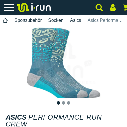
Sportzubehör
Socken
Asics
Asics Performance Run Crew
1
2
3
ASICS
PERFORMANCE RUN
CREW