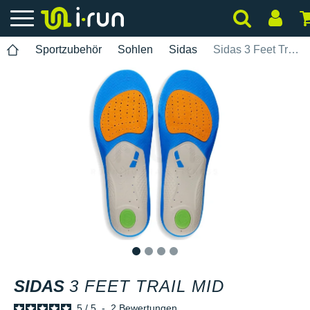
Sportzubehör
Sohlen
Sidas
Sidas 3 Feet Trail MID
1
2
3
4
SIDAS
3 FEET TRAIL MID
5
/
5
-
2
Bewertungen