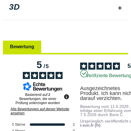
3D
Bewertung
5
5
/
5
Verifizierte Bewertun
Ausgezeichnetes 
Produkt. Ich kann nich
Basierend auf
2
darauf verzichten.
Bewertungen, die einer
Prüfung unterzogen wurden
Bewertung vom
11.6.2026
Alle Bewertungen auf dieser Website
infolge einer Erfahrung vo
ansehen
7.5.2026
durch
Boris C.
Ursprünglich veröffentlicht 
5
Sterne
2
i-run.fr (fr)
4
Sterne
0