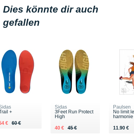
Dies könnte dir auch
gefallen
Sidas
Sidas
Paulsen
Trail +
3Feet Run Protect
No limit le
High
harmonie .
Au lieu de 60 €
Vendu 54 €
54 €
60 €
Au lieu de 45 €
Vendu 40 €
Vendu 11
40 €
45 €
11.90 €