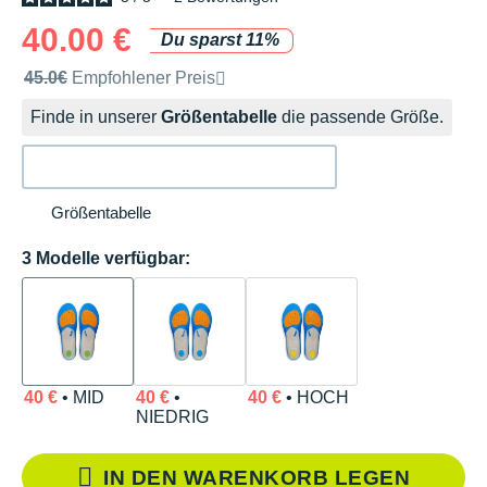
40.00 €
Du sparst 11%
Unverbindliche Preisempfehlung der Marke
45.0€
Empfohlener Preis
Finde in unserer
Größentabelle
die passende Größe.
Größentabelle
3 Modelle verfügbar:
40 €
• MID
40 €
•
40 €
• HOCH
NIEDRIG
IN DEN WARENKORB LEGEN